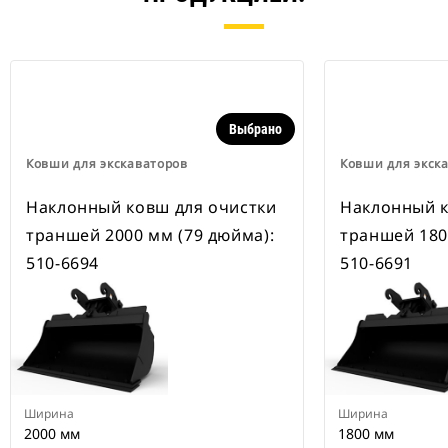
навесного оборудования,
рассчитанные на ширину для
рытья траншей.
В навесном оборудовании,
совместимом со специальным
устройством для быстрой смены
навесного оборудования CW,
Выбрано
применяются неподвижно
закрепленные быстроразъемные
Ковши для экскаваторов
Ковши для экск
шарнирные устройства.
Специальные устройства для
Наклонный ковш для очистки
Наклонный к
быстрой смены навесного
траншей 2000 мм (79 дюйма):
траншей 180
оборудования CW оснащены
клиновидным замком для
510-6694
510-6691
надежного удержания навесного
оборудования.
В наличии имеются
специальные устройства для
быстрой смены навесного
оборудования CW для всех
гусеничных и колесных
Ширина
Ширина
экскаваторов
2000 мм
1800 мм