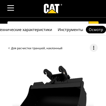
SEARCH
search
Технические характеристики
Инструменты
Осмотр
more_vert
Для расчистки траншей, наклонный