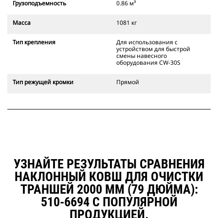
Грузоподъемность
0.86 м³
Захватное устройство смены
навесного оборудования Cat
Масса
1081 кг
также позволяет оператору
устанавливать ковш в
Тип крепления
Для использования с
положении "задний ход" для
устройством для быстрой
расчистки и выполнения прямых
смены навесного
углов.
оборудования CW-30S
Надежность установки навесного
оборудования проверяется по
Тип режущей кромки
Прямой
звуковым и визуальным
сигналам от дополнительного
замка устройства для быстрой
смены навесного оборудования,
который всегда находится в поле
зрения оператора.
Захватные устройства для смены
навесного оборудования Cat
УЗНАЙТЕ РЕЗУЛЬТАТЫ СРАВНЕНИЯ
совместимы с гусеничными
НАКЛОННЫЙ КОВШ ДЛЯ ОЧИСТКИ
экскаваторами 311–352 и всеми
ТРАНШЕЙ 2000 ММ (79 ДЮЙМА):
колесными экскаваторами. В
наличии также имеются
510-6694 С ПОПУЛЯРНОЙ
устройства для быстрой смены
ПРОДУКЦИЕЙ.