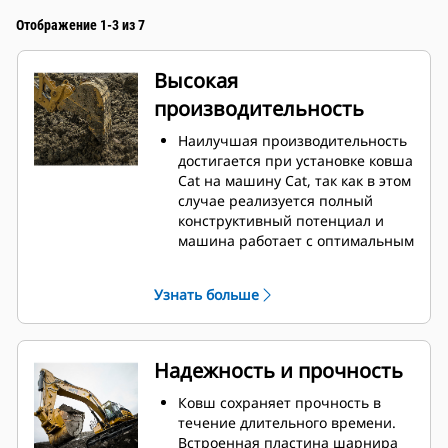
Отображение 1-3 из 7
Высокая
производительность
Наилучшая производительность
достигается при установке ковша
Cat на машину Cat, так как в этом
случае реализуется полный
конструктивный потенциал и
машина работает с оптимальным
усилием отрыва и мощностью.
Профиль кожуха с двойным
Узнать больше
радиусом позволяет улучшить
поток материала в ковш.
Дополнительный зазор в области
упора гарантирует, что нижняя
Надежность и прочность
часть ковша не цепляется за
грунт, что снижает затраты на
Ковш сохраняет прочность в
техническое обслуживание.
течение длительного времени.
Расход топлива достигает
Встроенная пластина шарнира