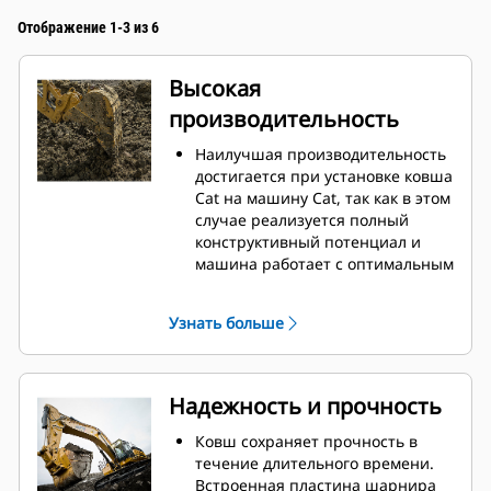
Отображение 1-3 из 6
Высокая
производительность
Наилучшая производительность
достигается при установке ковша
Cat на машину Cat, так как в этом
случае реализуется полный
конструктивный потенциал и
машина работает с оптимальным
усилием отрыва и мощностью.
Профиль кожуха с двойным
Узнать больше
радиусом позволяет улучшить
поток материала в ковш.
Дополнительный зазор в области
упора гарантирует, что нижняя
Надежность и прочность
часть ковша не цепляется за
грунт, что снижает затраты на
Ковш сохраняет прочность в
техническое обслуживание.
течение длительного времени.
Расход топлива достигает
Встроенная пластина шарнира