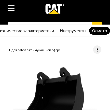
SEARCH
search
Технические характеристики
Инструменты
Осмотр
more_vert
Для работ в коммунальной сфере