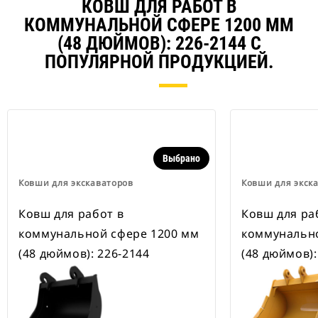
навесного оборудования,
КОВШ ДЛЯ РАБОТ В
рассчитанные на ширину для
КОММУНАЛЬНОЙ СФЕРЕ 1200 ММ
рытья траншей.
(48 ДЮЙМОВ): 226-2144 С
В навесном оборудовании,
совместимом со специальным
ПОПУЛЯРНОЙ ПРОДУКЦИЕЙ.
устройством для быстрой смены
навесного оборудования CW,
применяются неподвижно
закрепленные быстроразъемные
шарнирные устройства.
Специальные устройства для
быстрой смены навесного
Выбрано
оборудования CW оснащены
Ковши для экскаваторов
Ковши для экск
клиновидным замком для
надежного удержания навесного
Ковш для работ в
Ковш для ра
оборудования.
В наличии имеются
коммунальной сфере 1200 мм
коммунально
специальные устройства для
(48 дюймов): 226-2144
(48 дюймов):
быстрой смены навесного
оборудования CW для всех
гусеничных и колесных
экскаваторов