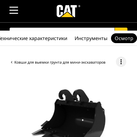
SEARCH
search
Технические характеристики
Инструменты
Осмотр
more_vert
Ковши для выемки грунта для мини-экскаваторов