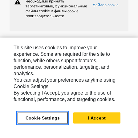
warning
необходимо принять
файлов cookie
таргетинговые, функциональные
файлы cookie и файлы cookie
производительности.
Бренды Caterpillar
This site uses cookies to improve your
experience. Some are required for the site to
function, while others support features,
performance, personalization, targeting, and
Caterpillar.com
analytics.
Связаться С Caterpillar
You can adjust your preferences anytime using
Cookie Settings.
Карта Сайта
By selecting I Accept, you agree to the use of
Cookie Settings
functional, performance, and targeting cookies.
Юридическая Информация
Cookie Settings
I Accept
Конфиденциальность Личных Данных