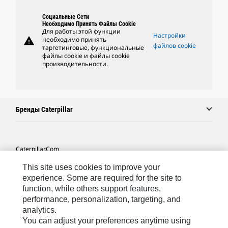
Социальные Сети
Необходимо Принять Файлы Cookie
Для работы этой функции
Настройки
warning
необходимо принять
файлов cookie
таргетинговые, функциональные
файлы cookie и файлы cookie
производительности.
Бренды Caterpillar
Caterpillar.com
Связаться С Caterpillar
This site uses cookies to improve your
experience. Some are required for the site to
Карта Сайта
function, while others support features,
performance, personalization, targeting, and
Cookie Settings
analytics.
Юридическая Информация
You can adjust your preferences anytime using