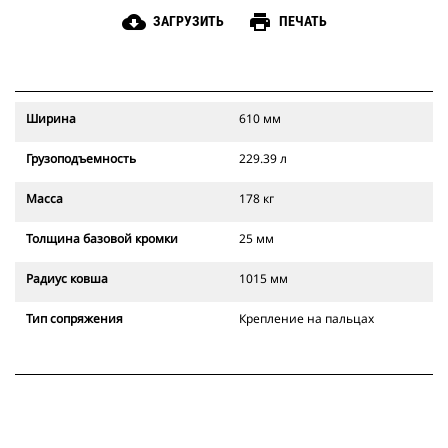
cloud_download
print
ЗАГРУЗИТЬ
ПЕЧАТЬ
Ширина
610 мм
Грузоподъемность
229.39 л
Масса
178 кг
Толщина базовой кромки
25 мм
Радиус ковша
1015 мм
Тип сопряжения
Крепление на пальцах