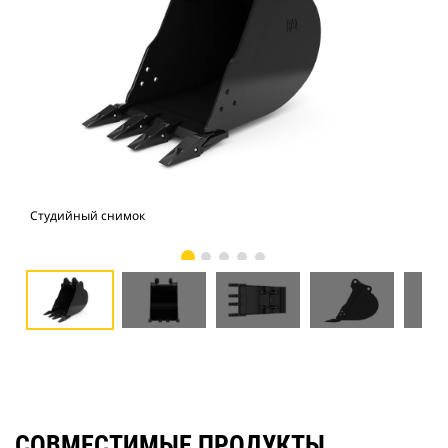
Студийный снимок
Вид
СОВМЕСТИМЫЕ ПРОДУКТЫ