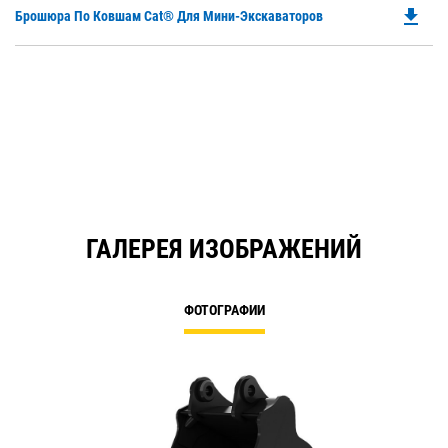
file_download
Do
Брошюра По Ковшам Cat® Для Мини-Экскаваторов
P
O
in
a
N
Ta
ГАЛЕРЕЯ ИЗОБРАЖЕНИЙ
ФОТОГРАФИИ