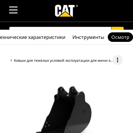
SEARCH
search
Технические характеристики
Инструменты
Осмотр
more_vert
Ковши для тяжелых условий эксплуатации для мини-экскаваторов