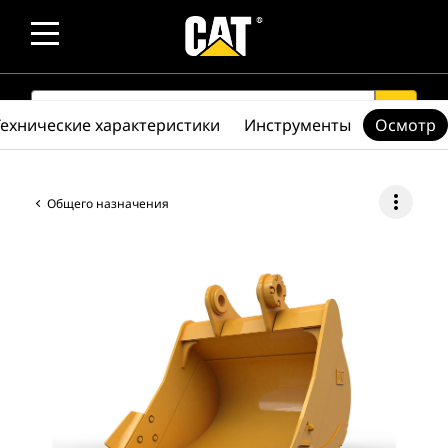
SEARCH
search
Технические характеристики
Инструменты
Осмотр
more_vert
Общего назначения