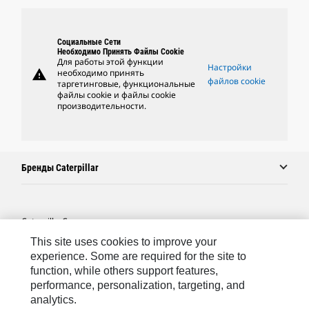
Социальные Сети
Необходимо Принять Файлы Cookie
Для работы этой функции
Настройки
warning
необходимо принять
файлов cookie
таргетинговые, функциональные
файлы cookie и файлы cookie
производительности.
Бренды Caterpillar
Caterpillar.com
This site uses cookies to improve your
Связаться С Caterpillar
experience. Some are required for the site to
Карта Сайта
function, while others support features,
performance, personalization, targeting, and
Cookie Settings
analytics.