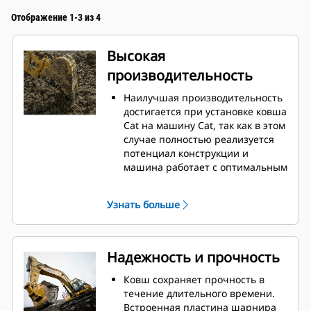
Отображение 1-3 из 4
Высокая
производительность
Наилучшая производительность
достигается при установке ковша
Cat на машину Cat, так как в этом
случае полностью реализуется
потенциал конструкции и
машина работает с оптимальным
вырывным усилием и
мощностью.
Узнать больше
Профиль кожуха с двойным
радиусом позволяет улучшить
попадание материала в ковш.
Дополнительный зазор в области
Надежность и прочность
упора гарантирует, что нижняя
часть ковша не цепляется за
Ковш сохраняет прочность в
грунт, что снижает затраты на
течение длительного времени.
техническое обслуживание.
Встроенная пластина шарнира