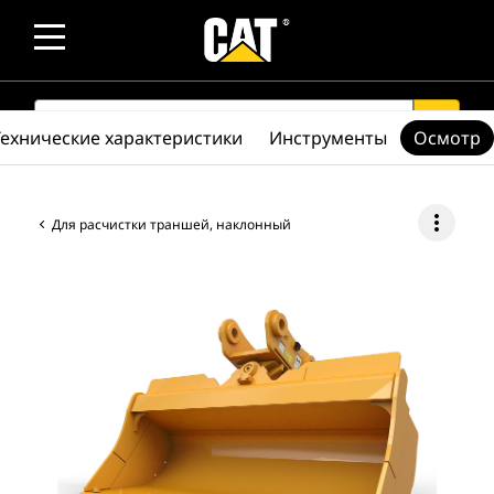
SEARCH
search
Технические характеристики
Инструменты
Осмотр
more_vert
Для расчистки траншей, наклонный