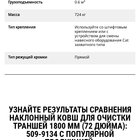
Грузоподъемность
0.6 м³
Захватное устройство смены
навесного оборудования Cat
Масса
724 кг
также позволяет оператору
устанавливать ковш в
Тип крепления
Используйте со штифтовым
положении "задний ход" для
креплением или с
расчистки и выполнения прямых
устройством для смены
углов.
навесного оборудования Cat
захватного типа
Надежность установки навесного
оборудования проверяется по
Тип режущей кромки
Прямой
звуковым и визуальным
сигналам от дополнительного
замка устройства для быстрой
смены навесного оборудования,
который всегда находится в поле
зрения оператора.
Захватные устройства для смены
навесного оборудования Cat
УЗНАЙТЕ РЕЗУЛЬТАТЫ СРАВНЕНИЯ
совместимы с гусеничными
экскаваторами 311–352 и всеми
НАКЛОННЫЙ КОВШ ДЛЯ ОЧИСТКИ
колесными экскаваторами. В
ТРАНШЕЙ 1800 ММ (72 ДЮЙМА):
наличии также имеются
509-9134 С ПОПУЛЯРНОЙ
устройства для быстрой смены