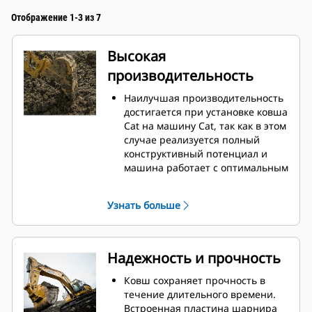
Отображение 1-3 из 7
Высокая
производительность
Наилучшая производительность
достигается при установке ковша
Cat на машину Cat, так как в этом
случае реализуется полный
конструктивный потенциал и
машина работает с оптимальным
усилием отрыва и мощностью.
Профиль кожуха с двойным
Узнать больше
радиусом позволяет улучшить
поток материала в ковш.
Дополнительный зазор в области
упора гарантирует, что нижняя
Надежность и прочность
часть ковша не цепляется за
грунт, что снижает затраты на
Ковш сохраняет прочность в
техническое обслуживание.
течение длительного времени.
Расход топлива достигает
Встроенная пластина шарнира