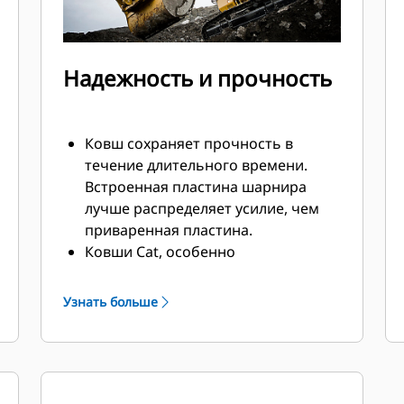
Надежность и прочность
Ковш сохраняет прочность в
течение длительного времени.
Встроенная пластина шарнира
лучше распределяет усилие, чем
приваренная пластина.
Ковши Cat, особенно
подверженные активному износу
компоненты, изготавливаются из
Узнать больше
высокопрочной износостойкой
стали.
Защитите самые важные и
наиболее подверженные износу
участки ковша при помощи