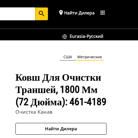
place
apps
Найти Дилера
search
Eurasia-Русский
США
Метрические
Ковш Для Очистки
Траншей, 1800 Мм
(72 Дюйма): 461-4189
Очистка Канав
Найти Дилера