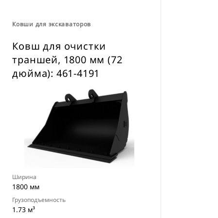
навесного оборудования CW для
всех гусеничных и колесных
Ковши для экскаваторов
экскаваторов
Ковш для очистки
траншей, 1800 мм (72
дюйма): 461-4191
Ширина
1800 мм
Грузоподъемность
1.73 м³