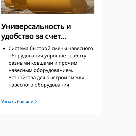
Универсальность и
удобство за счет
устройств для быстрой
Система быстрой смены навесного
смены навесного
оборудования упрощает работу с
разными ковшами и прочим
оборудования
навесным оборудованием.
Устройства для быстрой смены
навесного оборудования
позволяют совместно
использовать навесное
Узнать больше
оборудование на машинах
одинакового размера, причем
навесное оборудование можно
менять за считаные секунды, не
покидая безопасной кабины.