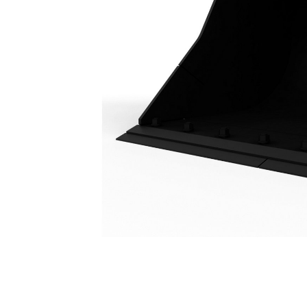
Ковш Для Очистки Траншей, 1800 Мм (72 Дюйма): 461-4189
Пре
Изменение модели