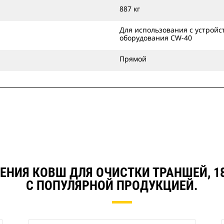
кромка BOCE с болтовым
887 кг
креплением защищает основную
кромку ковша, легко меняется при
Для использования с устройс
оборудования CW-40
износе и создает ровную
поверхность при профилировании
Прямой
и засыпке.
Ковши для очистки траншей
можно устанавливать
непосредственно на машины или
применять их с устройством для
смены навесного оборудования
Cat захватного типа или
специальным устройством CW.
ЕНИЯ КОВШ ДЛЯ ОЧИСТКИ ТРАНШЕЙ, 180
С ПОПУЛЯРНОЙ ПРОДУКЦИЕЙ.