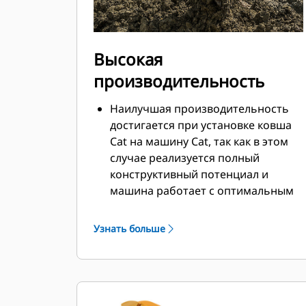
Высокая
производительность
Наилучшая производительность
достигается при установке ковша
Cat на машину Cat, так как в этом
случае реализуется полный
конструктивный потенциал и
машина работает с оптимальным
усилием отрыва и мощностью.
Профиль кожуха с двойным
Узнать больше
радиусом позволяет улучшить
поток материала в ковш.
Дополнительный зазор в области
упора гарантирует, что нижняя
часть ковша не цепляется за грунт,