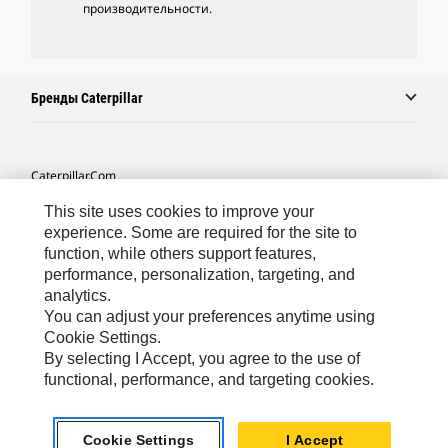
производительности.
Бренды Caterpillar
Caterpillar.com
Связаться С Caterpillar
This site uses cookies to improve your
experience. Some are required for the site to
Карта Сайта
function, while others support features,
performance, personalization, targeting, and
Cookie Settings
analytics.
Юридическая Информация
You can adjust your preferences anytime using
Cookie Settings.
Конфиденциальность Личных Данных
By selecting I Accept, you agree to the use of
functional, performance, and targeting cookies.
CIS - Russian
© 2026 Caterpillar. Все права сохранены.
Cookie Settings
I Accept