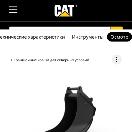
SEARCH
search
Технические характеристики
Инструменты
Осмотр
more_vert
Траншейные ковши для северных условий