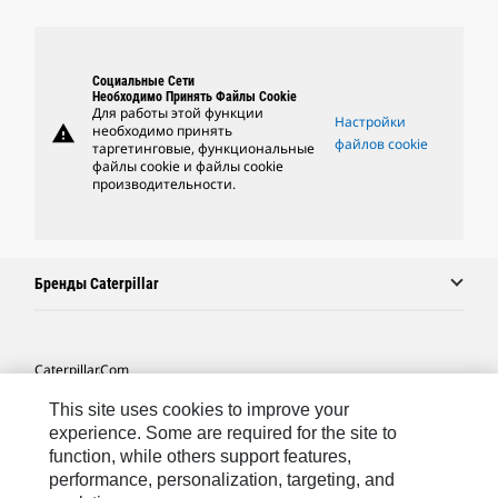
Социальные Сети
Необходимо Принять Файлы Cookie
Для работы этой функции
Настройки
warning
необходимо принять
файлов cookie
таргетинговые, функциональные
файлы cookie и файлы cookie
производительности.
Бренды Caterpillar
Caterpillar.com
Связаться С Caterpillar
This site uses cookies to improve your
experience. Some are required for the site to
Карта Сайта
function, while others support features,
performance, personalization, targeting, and
Cookie Settings