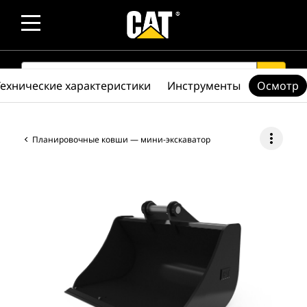
SEARCH
search
Технические характеристики
Инструменты
Осмотр
more_vert
Планировочные ковши — мини-экскаватор