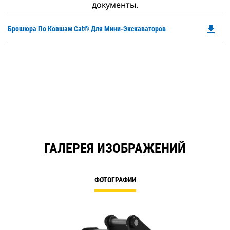
документы.
file_download
Do
Брошюра По Ковшам Cat® Для Мини-Экскаваторов
P
O
in
a
N
Ta
ГАЛЕРЕЯ ИЗОБРАЖЕНИЙ
ФОТОГРАФИИ