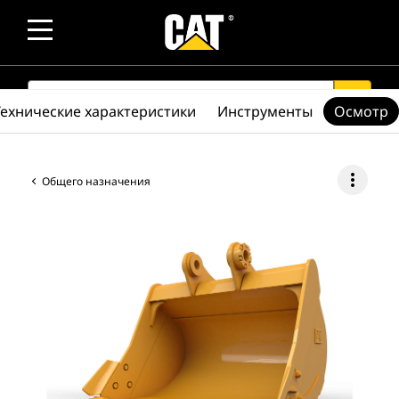
SEARCH
search
Технические характеристики
Инструменты
Осмотр
more_vert
Общего назначения