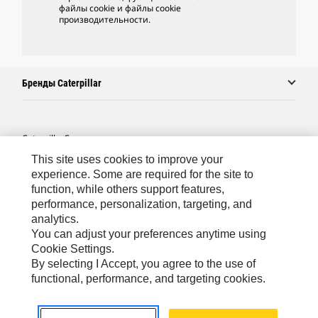
файлы cookie и файлы cookie
производительности.
Бренды Caterpillar
Caterpillar.com
This site uses cookies to improve your
Связаться С Caterpillar
experience. Some are required for the site to
Карта Сайта
function, while others support features,
performance, personalization, targeting, and
Cookie Settings
analytics.
Юридическая Информация
You can adjust your preferences anytime using
Cookie Settings.
Конфиденциальность Личных Данных
By selecting I Accept, you agree to the use of
functional, performance, and targeting cookies.
CIS - Russian
© 2026 Caterpillar. Все права сохранены.