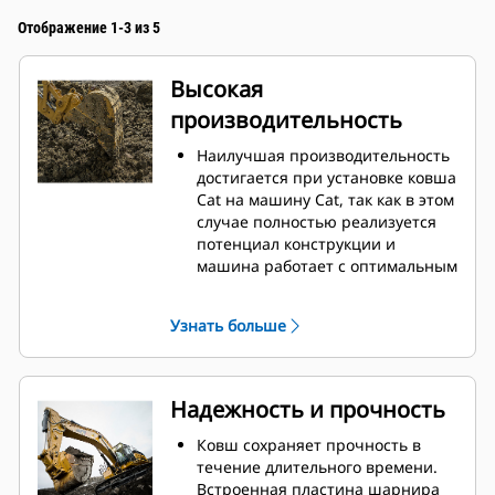
Отображение 1-3 из 5
Высокая
производительность
Наилучшая производительность
достигается при установке ковша
Cat на машину Cat, так как в этом
случае полностью реализуется
потенциал конструкции и
машина работает с оптимальным
вырывным усилием и
мощностью.
Узнать больше
Профиль кожуха с двойным
радиусом позволяет улучшить
попадание материала в ковш.
Дополнительный зазор в области
Надежность и прочность
упора гарантирует, что нижняя
часть ковша не цепляется за
Ковш сохраняет прочность в
грунт, что снижает затраты на
течение длительного времени.
техническое обслуживание.
Встроенная пластина шарнира