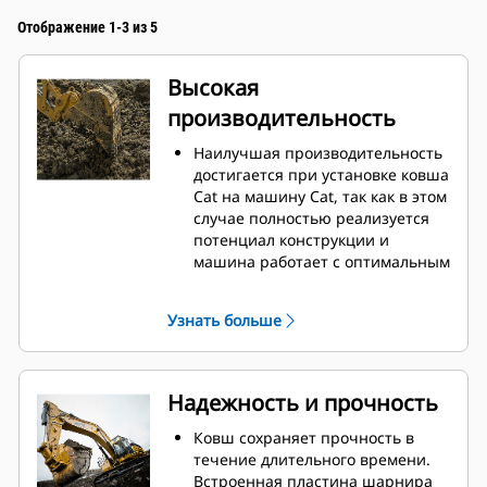
Отображение 1-3 из 5
Высокая
производительность
Наилучшая производительность
достигается при установке ковша
Cat на машину Cat, так как в этом
случае полностью реализуется
потенциал конструкции и
машина работает с оптимальным
вырывным усилием и
мощностью.
Узнать больше
Профиль кожуха с двойным
радиусом позволяет улучшить
поток материала в ковш.
Дополнительный зазор в области
Надежность и прочность
упора гарантирует, что нижняя
часть ковша не цепляется за
Ковш сохраняет прочность в
грунт, что снижает затраты на
течение длительного времени.
техническое обслуживание.
Встроенная пластина шарнира