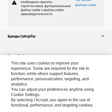
warning
необходимо принять
файлов cookie
таргетинговые, функциональные
файлы cookie и файлы cookie
производительности.
Бренды Caterpillar
Caterpillar.com
This site uses cookies to improve your
Связаться С Caterpillar
experience. Some are required for the site to
Карта Сайта
function, while others support features,
performance, personalization, targeting, and
Cookie Settings
analytics.
Юридическая Информация
You can adjust your preferences anytime using
Cookie Settings.
Конфиденциальность Личных Данных
By selecting I Accept, you agree to the use of
functional, performance, and targeting cookies.