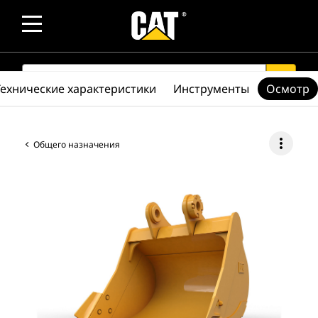
SEARCH
search
Технические характеристики
Инструменты
Осмотр
more_vert
Общего назначения