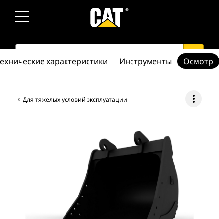
SEARCH
search
Технические характеристики
Инструменты
Осмотр
more_vert
Для тяжелых условий эксплуатации