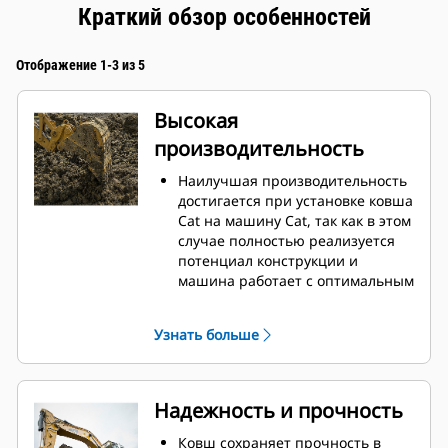
Краткий обзор особенностей
Отображение 1-3 из 5
Высокая
производительность
Наилучшая производительность
достигается при установке ковша
Cat на машину Cat, так как в этом
случае полностью реализуется
потенциал конструкции и
машина работает с оптимальным
вырывным усилием и
мощностью.
Узнать больше
Профиль кожуха с двойным
радиусом позволяет улучшить
попадание материала в ковш.
Дополнительный зазор в области
Надежность и прочность
упора гарантирует, что нижняя
часть ковша не цепляется за
Ковш сохраняет прочность в