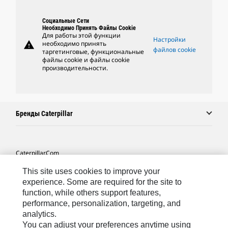
Социальные Сети
Необходимо Принять Файлы Cookie
Для работы этой функции
Настройки
warning
необходимо принять
файлов cookie
таргетинговые, функциональные
файлы cookie и файлы cookie
производительности.
Бренды Caterpillar
Caterpillar.com
Связаться С Caterpillar
This site uses cookies to improve your
experience. Some are required for the site to
Карта Сайта
function, while others support features,
performance, personalization, targeting, and
Cookie Settings
analytics.
Юридическая Информация
You can adjust your preferences anytime using