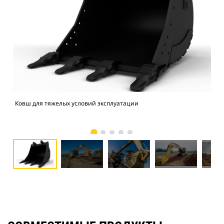
Ковш для тяжелых условий эксплуатации
Экс
экс