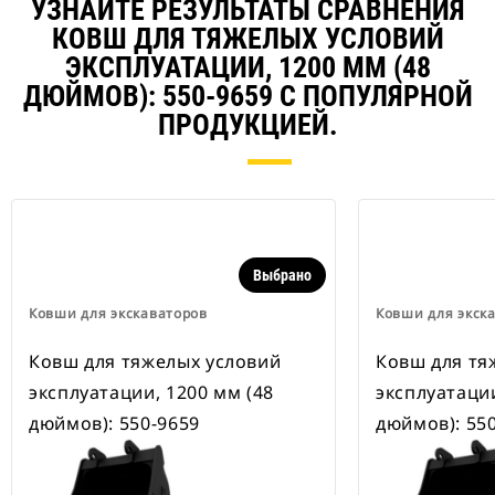
В наличии также имеются
УЗНАЙТЕ РЕЗУЛЬТАТЫ СРАВНЕНИЯ
устройства для быстрой смены
КОВШ ДЛЯ ТЯЖЕЛЫХ УСЛОВИЙ
навесного оборудования,
ЭКСПЛУАТАЦИИ, 1200 ММ (48
рассчитанные на ширину для
рытья траншей.
ДЮЙМОВ): 550-9659 С ПОПУЛЯРНОЙ
В навесном оборудовании,
ПРОДУКЦИЕЙ.
совместимом со специальным
устройством для быстрой смены
навесного оборудования CW,
применяются неподвижно
закрепленные быстроразъемные
шарнирные устройства.
Специальные устройства для
Выбрано
быстрой смены навесного
оборудования CW оснащены
Ковши для экскаваторов
Ковши для экск
клиновидным замком для
надежного удержания навесного
Ковш для тяжелых условий
Ковш для тя
оборудования.
эксплуатации, 1200 мм (48
эксплуатации
В наличии имеются
специальные устройства для
дюймов): 550-9659
дюймов): 55
быстрой смены навесного
оборудования CW для всех
гусеничных и колесных