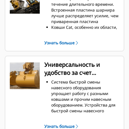
техническое обслуживание.
течение длительного времени.
Расход топлива достигает
Встроенная пластина шарнира
максимального значения во
лучше распределяет усилие, чем
время копания. Ковши Cat
приваренная пластина
предназначены для быстрой
Ковши Cat, особенно их области,
резки материала, что повышает
подверженные активному
общую эффективность работы
износу, изготавливаются из
Узнать больше
машины.
высокопрочной износостойкой
Загружайте больше материала за
стали
меньшее время. Форма ковша и
Защитите наиболее
боковые брусья обеспечивают
подверженные износу участки
Универсальность и
удержание в ковше максимально
ковша, которые активнее всего
удобство за счет
возможного объема материала
контактируют с материалом, при
при каждой загрузке.
помощи оснастки для
устройств для быстрой
Система быстрой смены
землеройных орудий Cat (GET).
смены навесного
навесного оборудования
Повышенная
упрощает работу с разными
оборудования
производительность в
ковшами и прочим навесным
требовательных условиях
оборудованием. Устройства для
выполнения работ, более легкое
быстрой смены навесного
проникновение в пласт и
оборудования позволяют
сокращенная
совместно использовать
продолжительность циклов —
Узнать больше
навесное оборудование на