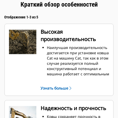
Краткий обзор особенностей
Отображение 1-3 из 5
Высокая
производительность
Наилучшая производительность
достигается при установке ковша
Cat на машину Cat, так как в этом
случае реализуется полный
конструктивный потенциал и
машина работает с оптимальным
усилием отрыва и мощностью.
Профиль кожуха с двойным
Узнать больше
радиусом позволяет улучшить
поток материала в ковш.
Дополнительный зазор в области
упора гарантирует, что нижняя
Надежность и прочность
часть ковша не цепляется за
грунт, что снижает затраты на
Ковш сохраняет прочность в