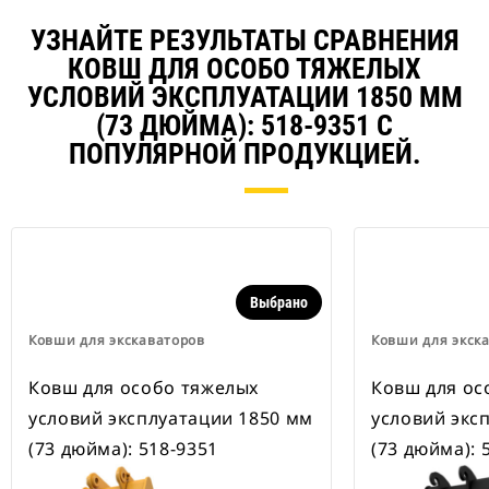
наличии также имеются
устройства для быстрой смены
УЗНАЙТЕ РЕЗУЛЬТАТЫ СРАВНЕНИЯ
навесного оборудования,
КОВШ ДЛЯ ОСОБО ТЯЖЕЛЫХ
рассчитанные на ширину для
рытья траншей.
УСЛОВИЙ ЭКСПЛУАТАЦИИ 1850 ММ
В навесном оборудовании,
(73 ДЮЙМА): 518-9351 С
совместимом со специальным
ПОПУЛЯРНОЙ ПРОДУКЦИЕЙ.
устройством для быстрой смены
навесного оборудования CW,
применяются неподвижно
закрепленные быстроразъемные
шарнирные устройства.
Специальные устройства для
быстрой смены навесного
Выбрано
оборудования CW оснащены
клиновидным замком для
Ковши для экскаваторов
Ковши для экск
надежного удержания навесного
оборудования.
Ковш для особо тяжелых
Ковш для ос
В наличии имеются
специальные устройства для
условий эксплуатации 1850 мм
условий экс
быстрой смены навесного
(73 дюйма): 518-9351
(73 дюйма): 
оборудования CW для всех
гусеничных и колесных