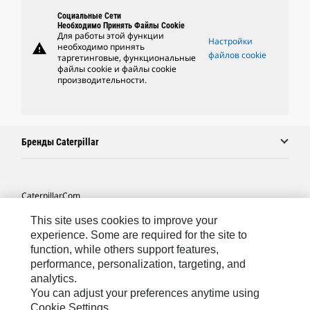
Социальные Сети
Необходимо Принять Файлы Cookie
Для работы этой функции
Настройки
warning
необходимо принять
файлов cookie
таргетинговые, функциональные
файлы cookie и файлы cookie
производительности.
Бренды Caterpillar
Caterpillar.com
Связаться С Caterpillar
This site uses cookies to improve your
experience. Some are required for the site to
Карта Сайта
function, while others support features,
performance, personalization, targeting, and
Cookie Settings
analytics.
Юридическая Информация
You can adjust your preferences anytime using
Cookie Settings.
Конфиденциальность Личных Данных