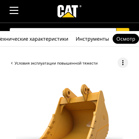
SEARCH
search
Технические характеристики
Инструменты
Осмотр
more_vert
Условия эксплуатации повышенной тяжести