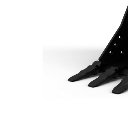
Ковш Общего Назначения, 600 Мм (24 Дюйма): 550-9374
Пре
Изменение модели