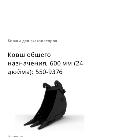
навесного оборудования CW для
всех гусеничных и колесных
экскаваторов.
Ковши для экскаваторов
Ковш общего
назначения, 600 мм (24
дюйма): 550-9376
Ширина