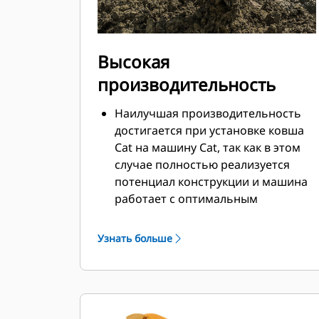
Высокая
производительность
Наилучшая производительность
достигается при установке ковша
Cat на машину Cat, так как в этом
случае полностью реализуется
потенциал конструкции и машина
работает с оптимальным
вырывным усилием и мощностью.
Профиль кожуха с двойным
Узнать больше
радиусом позволяет улучшить
попадание материала в ковш.
Дополнительный зазор в области
упора гарантирует, что нижняя
часть ковша не цепляется за грунт,