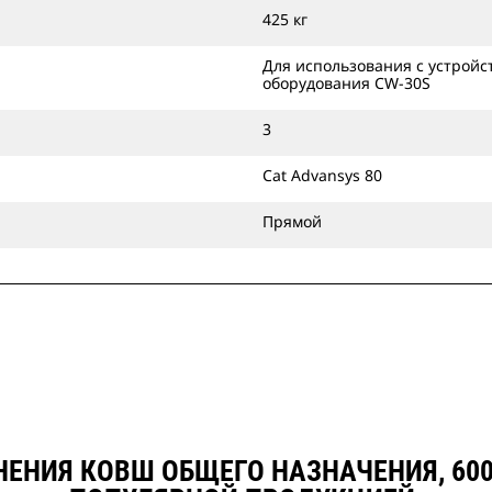
Ковши общего назначения можно
425 кг
устанавливать непосредственно на
машины или применять их с
Для использования с устройс
оборудования CW-30S
устройством для смены навесного
оборудования Cat захватного типа
3
или специальным устройством для
смены навесного оборудования
Cat Advansys 80
CW.
Прямой
ЕНИЯ КОВШ ОБЩЕГО НАЗНАЧЕНИЯ, 600 