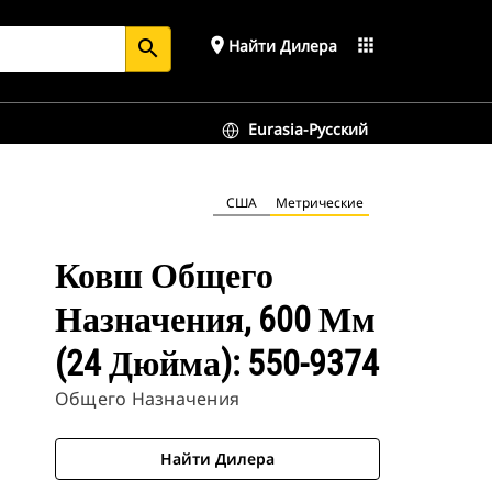
place
apps
Найти Дилера
search
Eurasia-Русский
США
Метрические
Ковш Общего
Назначения, 600 Мм
(24 Дюйма): 550-9374
Общего Назначения
Найти Дилера