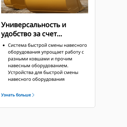
Универсальность и
удобство за счет
устройств для быстрой
Система быстрой смены навесного
смены навесного
оборудования упрощает работу с
разными ковшами и прочим
оборудования
навесным оборудованием.
Устройства для быстрой смены
навесного оборудования
позволяют совместно
использовать навесное
Узнать больше
оборудование на машинах
одинакового размера, причем
навесное оборудование можно
менять за считаные секунды, не
покидая безопасной кабины.