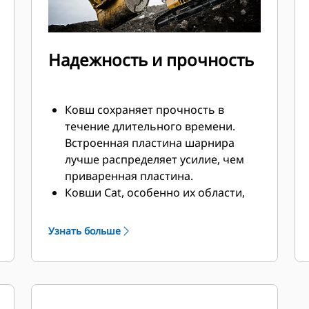
Надежность и прочность
Ковш сохраняет прочность в
течение длительного времени.
Встроенная пластина шарнира
лучше распределяет усилие, чем
приваренная пластина.
Ковши Cat, особенно их области,
подверженные активному износу,
изготавливаются из
Узнать больше
высокопрочной износостойкой
стали.
Защитите наиболее подверженные
износу участки ковша, которые
активнее всего контактируют с