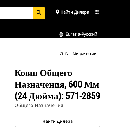
place
apps
Найти Дилера
search
Eurasia-Русский
США
Метрические
Ковш Общего
Назначения, 600 Мм
(24 Дюйма): 571-2859
Общего Назначения
Найти Дилера