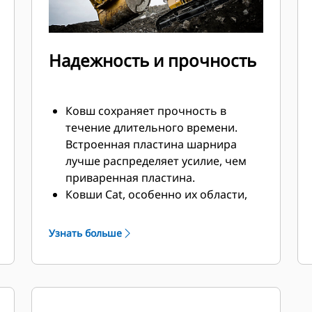
Надежность и прочность
Ковш сохраняет прочность в
течение длительного времени.
Встроенная пластина шарнира
лучше распределяет усилие, чем
приваренная пластина.
Ковши Cat, особенно их области,
подверженные активному износу,
изготавливаются из
Узнать больше
высокопрочной износостойкой
стали.
Защитите наиболее подверженные
износу участки ковша, которые
активнее всего контактируют с