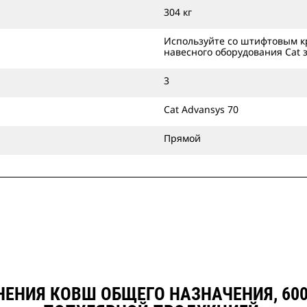
Ковши общего назначения можно
304 кг
устанавливать непосредственно на
машины или применять их с
Используйте со штифтовым к
навесного оборудования Cat 
устройством для смены навесного
оборудования Cat захватного типа
3
или специальным устройством для
смены навесного оборудования
Cat Advansys 70
CW.
Прямой
ЕНИЯ КОВШ ОБЩЕГО НАЗНАЧЕНИЯ, 600 