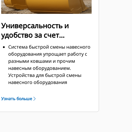
Универсальность и
удобство за счет
устройств для быстрой
Система быстрой смены навесного
смены навесного
оборудования упрощает работу с
разными ковшами и прочим
оборудования
навесным оборудованием.
Устройства для быстрой смены
навесного оборудования
позволяют совместно
использовать навесное
Узнать больше
оборудование на машинах
одинакового размера, причем
навесное оборудование можно
менять за считаные секунды, не
покидая безопасной кабины.