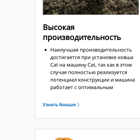
Высокая
производительность
Наилучшая производительность
достигается при установке ковша
Cat на машину Cat, так как в этом
случае полностью реализуется
потенциал конструкции и машина
работает с оптимальным
вырывным усилием и мощностью.
Профиль кожуха с двойным
Узнать больше
радиусом позволяет улучшить
попадание материала в ковш.
Дополнительный зазор в области
упора гарантирует, что нижняя
часть ковша не цепляется за грунт,