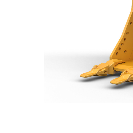
Ковш Общего Назначения, 600 Мм (24 Дюйма): 571-2859
Пре
Изменение модели