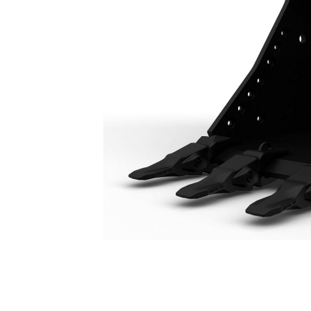
Ковш Для Особо Тяжелых Условий Эксплуатации, 1350 Мм (54 Дюйма): 528-4665
Пре
Изменение модели