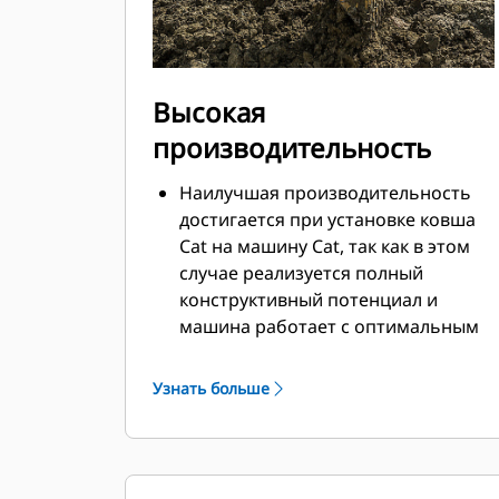
Высокая
производительность
Наилучшая производительность
достигается при установке ковша
Cat на машину Cat, так как в этом
случае реализуется полный
конструктивный потенциал и
машина работает с оптимальным
усилием отрыва и мощностью.
Профиль кожуха с двойным
Узнать больше
радиусом позволяет улучшить
поток материала в ковш.
Дополнительный зазор в области
упора гарантирует, что нижняя