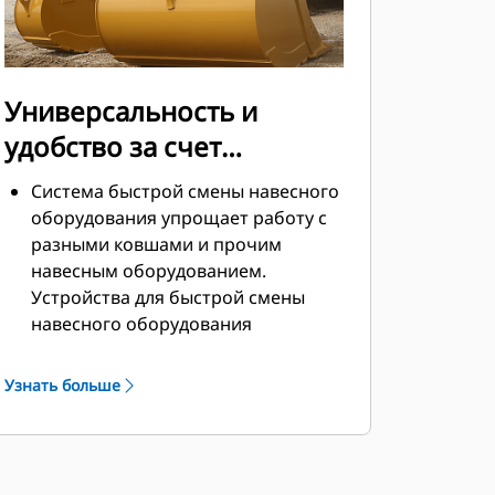
Универсальность и
удобство за счет
устройств для быстрой
Система быстрой смены навесного
смены навесного
оборудования упрощает работу с
разными ковшами и прочим
оборудования
навесным оборудованием.
Устройства для быстрой смены
навесного оборудования
позволяют совместно
использовать навесное
Узнать больше
оборудование на машинах
одинакового размера, причем
навесное оборудование можно
менять за считаные секунды, не