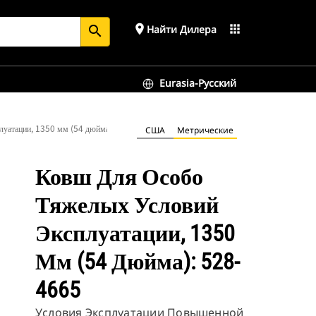
place
apps
Найти Дилера
search
Eurasia-Русский
плуатации, 1350 мм (54 дюйма): 528-4665
США
Метрические
Ковш Для Особо
Тяжелых Условий
Эксплуатации, 1350
Мм (54 Дюйма): 528-
4665
Условия Эксплуатации Повышенной