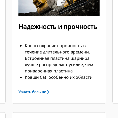
Надежность и прочность
Ковш сохраняет прочность в
течение длительного времени.
Встроенная пластина шарнира
лучше распределяет усилие, чем
приваренная пластина
Ковши Cat, особенно их области,
подверженные активному износу,
изготавливаются из
Узнать больше
высокопрочной износостойкой
стали
Защитите наиболее подверженные
износу участки ковша, которые