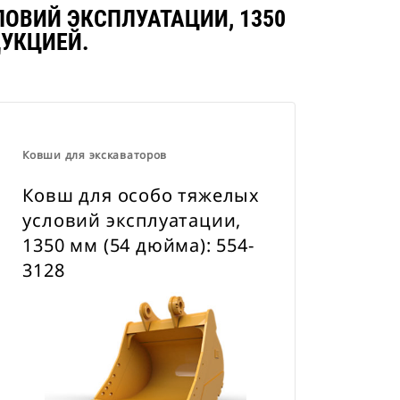
устройства для быстрой смены
ОВИЙ ЭКСПЛУАТАЦИИ, 1350
навесного оборудования CW для
ДУКЦИЕЙ.
всех гусеничных и колесных
экскаваторов
Ковши для экскаваторов
Ковш для особо тяжелых
условий эксплуатации,
1350 мм (54 дюйма): 554-
3128