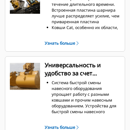
техническое обслуживание.
течение длительного времени.
Расход топлива достигает
Встроенная пластина шарнира
максимального значения во
лучше распределяет усилие, чем
время копания. Ковши Cat
приваренная пластина
предназначены для быстрой
Ковши Cat, особенно их области,
резки материала, что повышает
подверженные активному
общую эффективность работы
износу, изготавливаются из
Узнать больше
машины.
высокопрочной износостойкой
Загружайте больше материала за
стали
меньшее время. Форма ковша и
Защитите наиболее
боковые брусья обеспечивают
подверженные износу участки
Универсальность и
удержание в ковше максимально
ковша, которые активнее всего
удобство за счет
возможного объема материала
контактируют с материалом, при
при каждой загрузке.
помощи оснастки для
устройств для быстрой
Система быстрой смены
землеройных орудий Cat (GET).
смены навесного
навесного оборудования
Повышенная
упрощает работу с разными
оборудования
производительность в
ковшами и прочим навесным
требовательных условиях
оборудованием. Устройства для
выполнения работ, более легкое
быстрой смены навесного
проникновение в пласт и
оборудования позволяют
сокращенная
совместно использовать
продолжительность циклов —
Узнать больше
навесное оборудование на