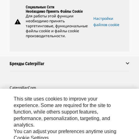
Социальные Сети
Необходимо Принять Файлы Cookie
Для работы этой функции
Настройки
warning
необходимо принять
файлов cookie
таргетинговые, функциональные
файлы cookie и файлы cookie
производительности.
Бренды Caterpillar
Caterpillar.com
Связаться С Caterpillar
This site uses cookies to improve your
experience. Some are required for the site to
Карта Сайта
function, while others support features,
performance, personalization, targeting, and
Cookie Settings
analytics.
Юридическая Информация
You can adjust your preferences anytime using
Cookie Settings.
Конфиденциальность Личных Данных