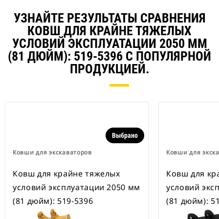
наличии также имеются
устройства для быстрой смены
УЗНАЙТЕ РЕЗУЛЬТАТЫ СРАВНЕНИЯ
навесного оборудования,
КОВШ ДЛЯ КРАЙНЕ ТЯЖЕЛЫХ
рассчитанные на ширину для
рытья траншей.
УСЛОВИЙ ЭКСПЛУАТАЦИИ 2050 ММ
В навесном оборудовании,
(81 ДЮЙМ): 519-5396 С ПОПУЛЯРНОЙ
совместимом со специальным
ПРОДУКЦИЕЙ.
устройством для быстрой смены
навесного оборудования CW,
применяются неподвижно
закрепленные быстроразъемные
шарнирные устройства.
Специальные устройства для
быстрой смены навесного
Выбрано
оборудования CW оснащены
клиновидным замком для
Ковши для экскаваторов
Ковши для экск
надежного удержания навесного
оборудования.
Ковш для крайне тяжелых
Ковш для кр
В наличии имеются
специальные устройства для
условий эксплуатации 2050 мм
условий экс
быстрой смены навесного
(81 дюйм): 519-5396
(81 дюйм): 5
оборудования CW для всех
гусеничных и колесных