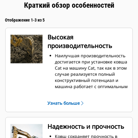
Краткий обзор особенностей
Отображение 1-3 из 5
Высокая
производительность
Наилучшая производительность
достигается при установке ковша
Cat на машину Cat, так как в этом
случае реализуется полный
конструктивный потенциал и
машина работает с оптимальным
усилием отрыва и мощностью.
Профиль кожуха с двойным
Узнать больше
радиусом позволяет улучшить
поток материала в ковш.
Дополнительный зазор в области
упора гарантирует, что нижняя
Надежность и прочность
часть ковша не цепляется за
грунт, что снижает затраты на
Ковш сохраняет прочность в