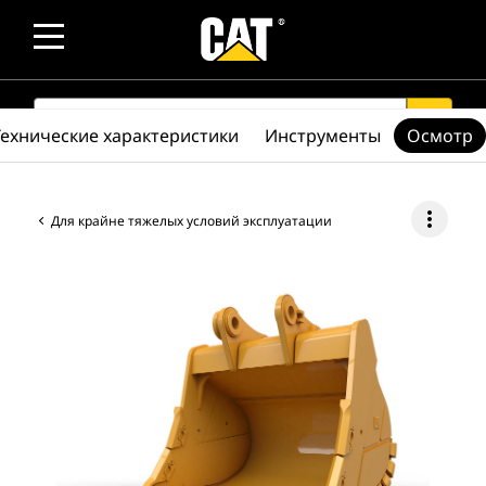
SEARCH
search
Технические характеристики
Инструменты
Осмотр
more_vert
Для крайне тяжелых условий эксплуатации