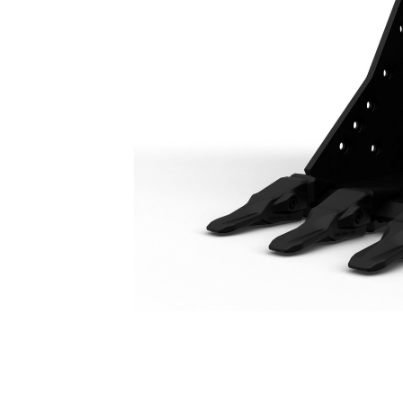
Ковш Для Особо Тяжелых Условий Эксплуатации, 1200 Мм (47 Дюймов): 573-4983
Пре
Изменение модели