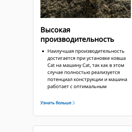
Высокая
производительность
Наилучшая производительность
достигается при установке ковша
Cat на машину Cat, так как в этом
случае полностью реализуется
потенциал конструкции и машина
работает с оптимальным
вырывным усилием и мощностью.
Профиль кожуха с двойным
Узнать больше
радиусом позволяет улучшить
попадание материала в ковш.
Дополнительный зазор в области
упора гарантирует, что нижняя