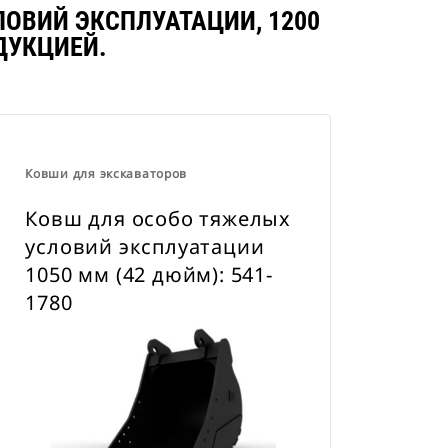
устройства для быстрой смены
ОВИЙ ЭКСПЛУАТАЦИИ, 1200
навесного оборудования CW для
ДУКЦИЕЙ.
всех гусеничных и колесных
экскаваторов.
Ковши для экскаваторов
Ковш для особо тяжелых
условий эксплуатации
1050 мм (42 дюйм): 541-
1780