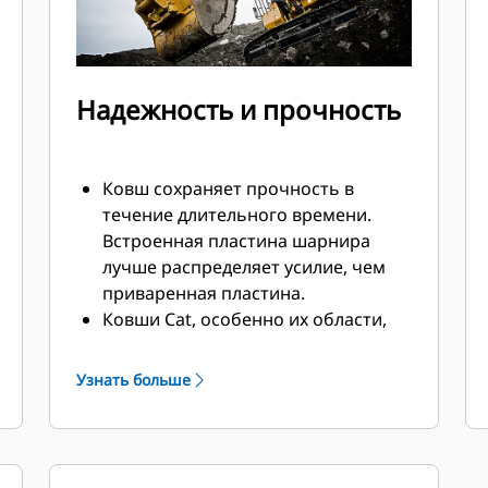
Надежность и прочность
Ковш сохраняет прочность в
течение длительного времени.
Встроенная пластина шарнира
лучше распределяет усилие, чем
приваренная пластина.
Ковши Cat, особенно их области,
подверженные активному износу,
изготавливаются из
Узнать больше
высокопрочной износостойкой
стали.
Защитите наиболее подверженные
износу участки ковша, которые