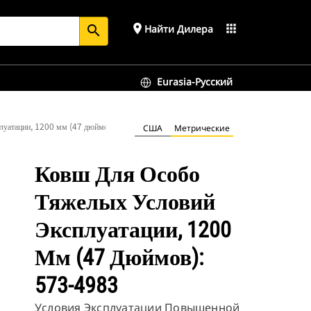
place
apps
Найти Дилера
search
Eurasia-Русский
плуатации, 1200 мм (47 дюймов): 573-4983
США
Метрические
Ковш Для Особо
Тяжелых Условий
Эксплуатации, 1200
Мм (47 Дюймов):
573-4983
Условия Эксплуатации Повышенной