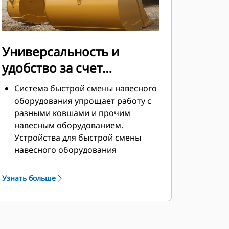
Универсальность и
удобство за счет
устройств для быстрой
Система быстрой смены навесного
смены навесного
оборудования упрощает работу с
разными ковшами и прочим
оборудования
навесным оборудованием.
Устройства для быстрой смены
навесного оборудования
позволяют совместно
использовать навесное
Узнать больше
оборудование на машинах
одинакового размера, причем
навесное оборудование можно
менять за считаные секунды, не