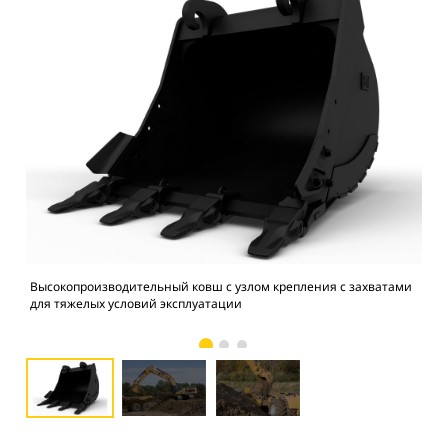
Высокопроизводительный ковш с узлом крепления с захватами
Фо
для тяжелых условий эксплуатации