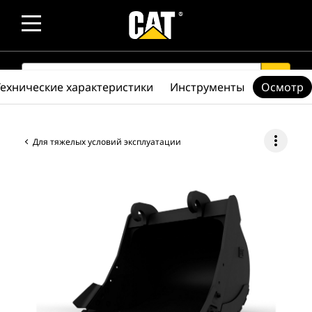
SEARCH
search
Технические характеристики
Инструменты
Осмотр
more_vert
Для тяжелых условий эксплуатации