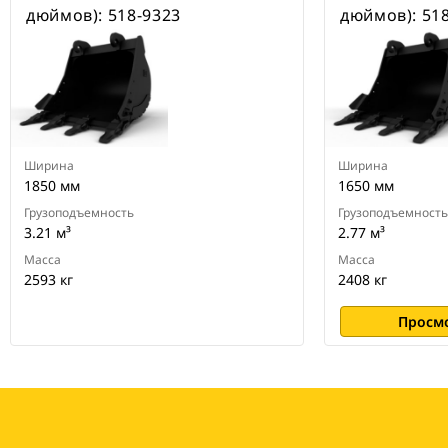
специальные устройства для
дюймов): 518-9323
дюймов): 51
быстрой смены навесного
оборудования CW для всех
гусеничных и колесных
экскаваторов
Ширина
Ширина
1850 мм
1650 мм
Грузоподъемность
Грузоподъемность
3.21 м³
2.77 м³
Масса
Масса
2593 кг
2408 кг
Просм