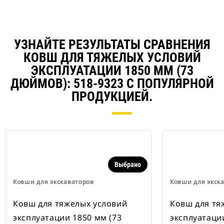
навесного оборудования Cat
совместимы с гусеничными
экскаваторами 311–352 и всеми
колесными экскаваторами. В
наличии также имеются
УЗНАЙТЕ РЕЗУЛЬТАТЫ СРАВНЕНИЯ
устройства для быстрой смены
КОВШ ДЛЯ ТЯЖЕЛЫХ УСЛОВИЙ
навесного оборудования,
ЭКСПЛУАТАЦИИ 1850 ММ (73
рассчитанные на ширину для
рытья траншей.
ДЮЙМОВ): 518-9323 С ПОПУЛЯРНОЙ
В навесном оборудовании,
ПРОДУКЦИЕЙ.
совместимом со специальным
устройством для быстрой смены
навесного оборудования CW,
применяются неподвижно
закрепленные быстроразъемные
шарнирные устройства.
Специальные устройства для
Выбрано
быстрой смены навесного
оборудования CW оснащены
Ковши для экскаваторов
Ковши для экск
клиновидным замком для
надежного удержания навесного
Ковш для тяжелых условий
Ковш для тя
оборудования.
эксплуатации 1850 мм (73
эксплуатаци
В наличии имеются