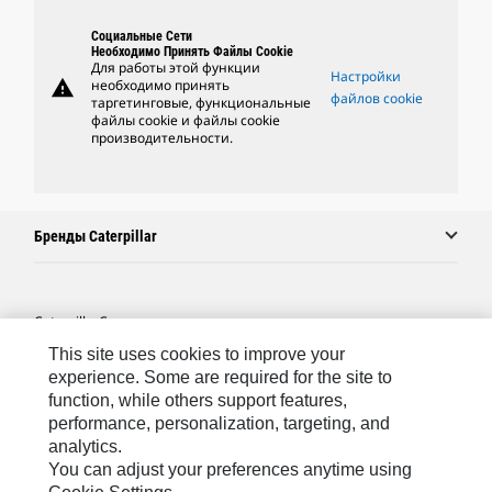
Социальные Сети
Необходимо Принять Файлы Cookie
Для работы этой функции
Настройки
warning
необходимо принять
файлов cookie
таргетинговые, функциональные
файлы cookie и файлы cookie
производительности.
Бренды Caterpillar
Caterpillar.com
This site uses cookies to improve your
Связаться С Caterpillar
experience. Some are required for the site to
Карта Сайта
function, while others support features,
performance, personalization, targeting, and
Cookie Settings
analytics.
Юридическая Информация
You can adjust your preferences anytime using