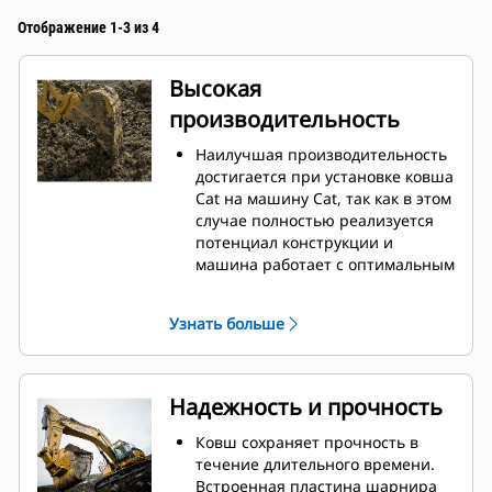
Отображение 1-3 из 4
Высокая
производительность
Наилучшая производительность
достигается при установке ковша
Cat на машину Cat, так как в этом
случае полностью реализуется
потенциал конструкции и
машина работает с оптимальным
вырывным усилием и
мощностью.
Узнать больше
Профиль кожуха с двойным
радиусом позволяет улучшить
попадание материала в ковш.
Дополнительный зазор в области
Надежность и прочность
упора гарантирует, что нижняя
часть ковша не цепляется за
Ковш сохраняет прочность в
грунт, что снижает затраты на
течение длительного времени.
техническое обслуживание.
Встроенная пластина шарнира