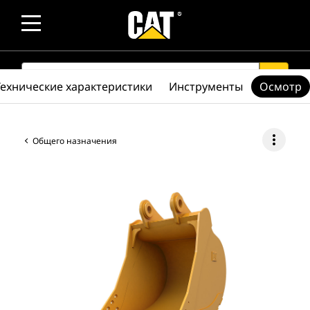
SEARCH
search
Технические характеристики
Инструменты
Осмотр
more_vert
Общего назначения