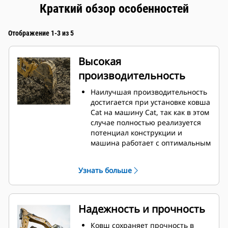
Краткий обзор особенностей
Отображение 1-3 из 5
Высокая
производительность
Наилучшая производительность
достигается при установке ковша
Cat на машину Cat, так как в этом
случае полностью реализуется
потенциал конструкции и
машина работает с оптимальным
вырывным усилием и
мощностью.
Узнать больше
Профиль кожуха с двойным
радиусом позволяет улучшить
попадание материала в ковш.
Дополнительный зазор в области
Надежность и прочность
упора гарантирует, что нижняя
часть ковша не цепляется за
Ковш сохраняет прочность в