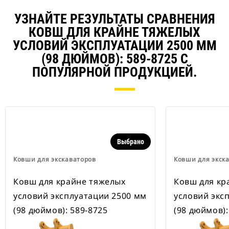
всеми колесными экскаваторами.
В наличии также имеются
УЗНАЙТЕ РЕЗУЛЬТАТЫ СРАВНЕНИЯ
устройства для быстрой смены
КОВШ ДЛЯ КРАЙНЕ ТЯЖЕЛЫХ
навесного оборудования,
рассчитанные на ширину для
УСЛОВИЙ ЭКСПЛУАТАЦИИ 2500 ММ
рытья траншей.
(98 ДЮЙМОВ): 589-8725 С
В навесном оборудовании,
ПОПУЛЯРНОЙ ПРОДУКЦИЕЙ.
совместимом со специальным
устройством для быстрой смены
навесного оборудования CW,
применяются неподвижно
закрепленные быстроразъемные
шарнирные устройства.
Специальные устройства для
Выбрано
быстрой смены навесного
оборудования CW оснащены
Ковши для экскаваторов
Ковши для экск
клиновидным замком для
надежного удержания навесного
Ковш для крайне тяжелых
Ковш для кр
оборудования.
В наличии имеются
условий эксплуатации 2500 мм
условий экс
специальные устройства для
(98 дюймов): 589-8725
(98 дюймов):
быстрой смены навесного
оборудования CW для всех