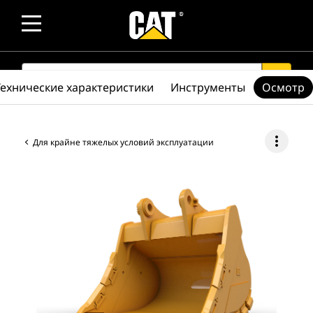
SEARCH
search
Технические характеристики
Инструменты
Осмотр
more_vert
Для крайне тяжелых условий эксплуатации