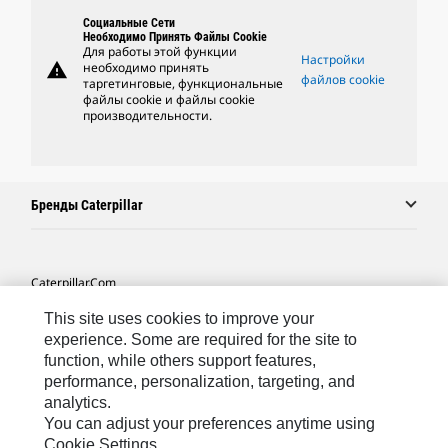
Социальные Сети
Необходимо Принять Файлы Cookie
Для работы этой функции
Настройки
warning
необходимо принять
файлов cookie
таргетинговые, функциональные
файлы cookie и файлы cookie
производительности.
Бренды Caterpillar
Caterpillar.com
Связаться С Caterpillar
This site uses cookies to improve your
experience. Some are required for the site to
Карта Сайта
function, while others support features,
performance, personalization, targeting, and
Cookie Settings
analytics.
Юридическая Информация
You can adjust your preferences anytime using
Cookie Settings.
Конфиденциальность Личных Данных