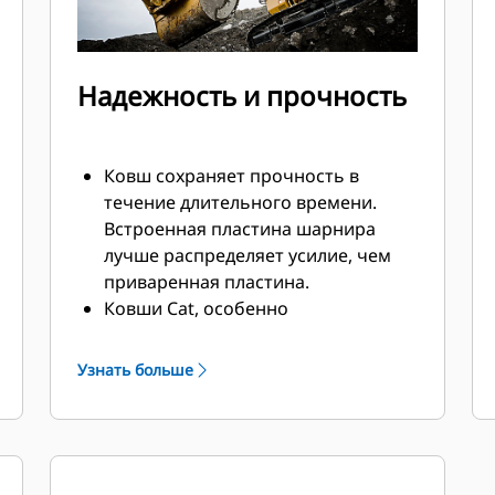
Надежность и прочность
Ковш сохраняет прочность в
течение длительного времени.
Встроенная пластина шарнира
лучше распределяет усилие, чем
приваренная пластина.
Ковши Cat, особенно
подверженные активному износу
компоненты, изготавливаются из
Узнать больше
высокопрочной износостойкой
стали.
Защитите самые важные и
наиболее подверженные износу
участки ковша при помощи