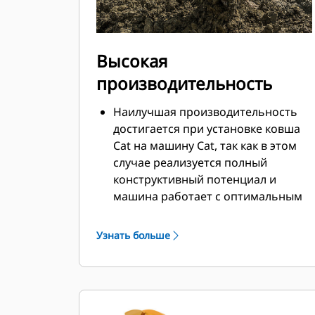
Высокая
производительность
Наилучшая производительность
достигается при установке ковша
Cat на машину Cat, так как в этом
случае реализуется полный
конструктивный потенциал и
машина работает с оптимальным
усилием отрыва и мощностью.
Профиль кожуха с двойным
Узнать больше
радиусом позволяет улучшить
поток материала в ковш.
Дополнительный зазор в области
упора гарантирует, что нижняя
часть ковша не цепляется за грунт,