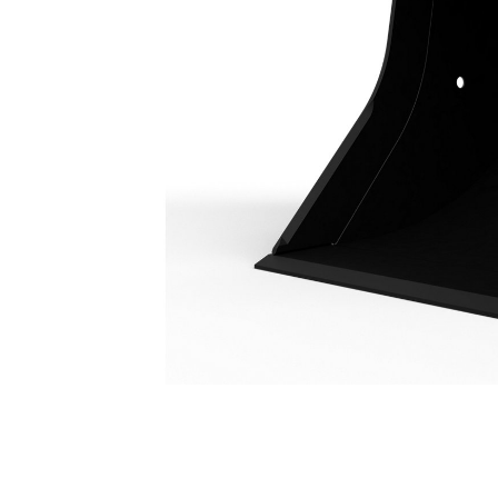
Ковш Для Работ В Коммунальной Сфере 1500 Мм (60 Дюймов): 226-2141
Пре
Изменение модели