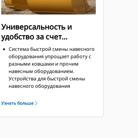
Универсальность и
удобство за счет
устройств для быстрой
Система быстрой смены навесного
смены навесного
оборудования упрощает работу с
разными ковшами и прочим
оборудования
навесным оборудованием.
Устройства для быстрой смены
навесного оборудования
позволяют совместно
использовать навесное
Узнать больше
оборудование на машинах
одинакового размера, причем
навесное оборудование можно
менять за считаные секунды, не
покидая безопасной кабины.