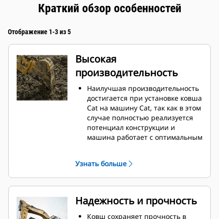
Краткий обзор особенностей
Отображение 1-3 из 5
Высокая
производительность
Наилучшая производительность
достигается при установке ковша
Cat на машину Cat, так как в этом
случае полностью реализуется
потенциал конструкции и
машина работает с оптимальным
вырывным усилием и
мощностью.
Узнать больше
Профиль кожуха с двойным
радиусом позволяет улучшить
попадание материала в ковш.
Дополнительный зазор в области
Надежность и прочность
упора гарантирует, что нижняя
часть ковша не цепляется за
Ковш сохраняет прочность в