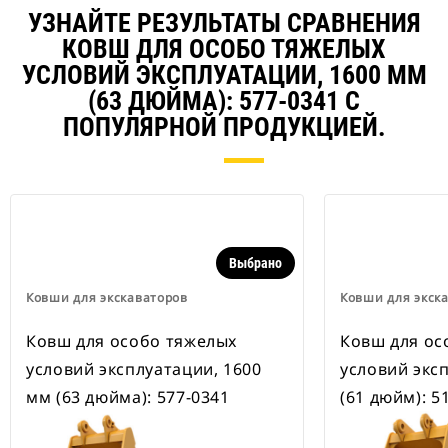
В наличии также имеются
УЗНАЙТЕ РЕЗУЛЬТАТЫ СРАВНЕНИЯ
устройства для быстрой смены
навесного оборудования,
КОВШ ДЛЯ ОСОБО ТЯЖЕЛЫХ
рассчитанные на ширину для
УСЛОВИЙ ЭКСПЛУАТАЦИИ, 1600 ММ
рытья траншей.
(63 ДЮЙМА): 577-0341 С
В навесном оборудовании,
совместимом со специальным
ПОПУЛЯРНОЙ ПРОДУКЦИЕЙ.
устройством для быстрой смены
навесного оборудования CW,
применяются неподвижно
закрепленные быстроразъемные
шарнирные устройства.
Специальные устройства для
быстрой смены навесного
Выбрано
оборудования CW оснащены
Ковши для экскаваторов
Ковши для экск
клиновидным замком для
надежного удержания навесного
Ковш для особо тяжелых
Ковш для ос
оборудования.
В наличии имеются
условий эксплуатации, 1600
условий экс
специальные устройства для
мм (63 дюйма): 577-0341
(61 дюйм): 5
быстрой смены навесного
оборудования CW для всех
гусеничных и колесных