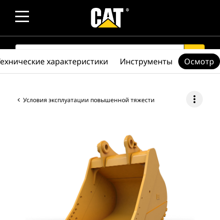
SEARCH
search
Технические характеристики
Инструменты
Осмотр
more_vert
Условия эксплуатации повышенной тяжести