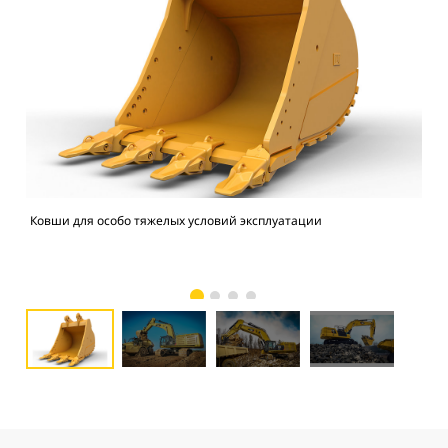
Ковши для особо тяжелых условий эксплуатации
Экс
соч
усл