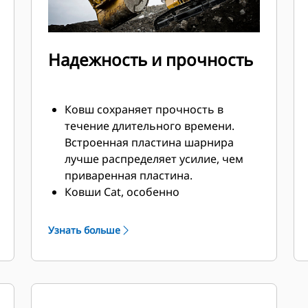
Надежность и прочность
Ковш сохраняет прочность в
течение длительного времени.
Встроенная пластина шарнира
лучше распределяет усилие, чем
приваренная пластина.
Ковши Cat, особенно
подверженные активному износу
компоненты, изготавливаются из
Узнать больше
высокопрочной износостойкой
стали.
Защитите самые важные и
наиболее подверженные износу
участки ковша при помощи