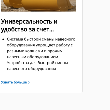
Универсальность и
удобство за счет
устройств для быстрой
Система быстрой смены навесного
смены навесного
оборудования упрощает работу с
разными ковшами и прочим
оборудования
навесным оборудованием.
Устройства для быстрой смены
навесного оборудования
позволяют совместно
использовать навесное
Узнать больше
оборудование на машинах
одинакового размера, причем
навесное оборудование можно
менять за считаные секунды, не
покидая безопасной кабины.