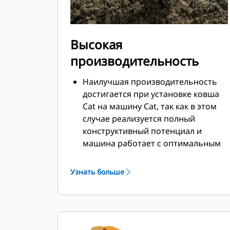
Высокая
производительность
Наилучшая производительность
достигается при установке ковша
Cat на машину Cat, так как в этом
случае реализуется полный
конструктивный потенциал и
машина работает с оптимальным
усилием отрыва и мощностью.
Профиль кожуха с двойным
Узнать больше
радиусом позволяет улучшить
поток материала в ковш.
Дополнительный зазор в области
упора гарантирует, что нижняя
часть ковша не цепляется за грунт,