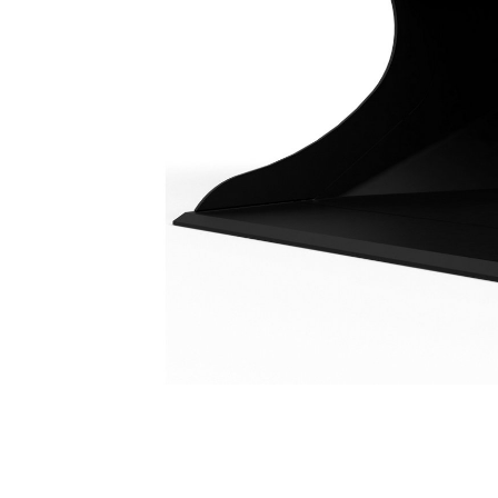
Планировочный Ковш 1800 Мм (70 Дюймов): 514-7844
Пре
Изменение модели