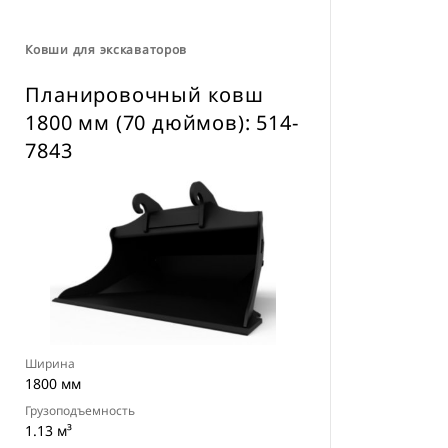
навесного оборудования CW для
всех гусеничных и колесных
Ковши для экскаваторов
экскаваторов
Планировочный ковш
1800 мм (70 дюймов): 514-
7843
Ширина
1800 мм
Грузоподъемность
1.13 м³