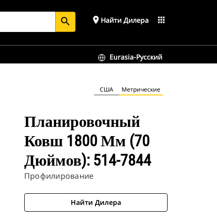
place
apps
Найти Дилера
search
Eurasia-Русский
США
Метрические
Планировочный
Ковш 1800 Мм (70
Дюймов): 514-7844
Профилирование
Найти Дилера