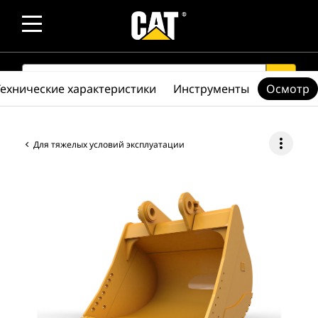
SEARCH
search
Технические характеристики
Инструменты
Осмотр
more_vert
Для тяжелых условий эксплуатации