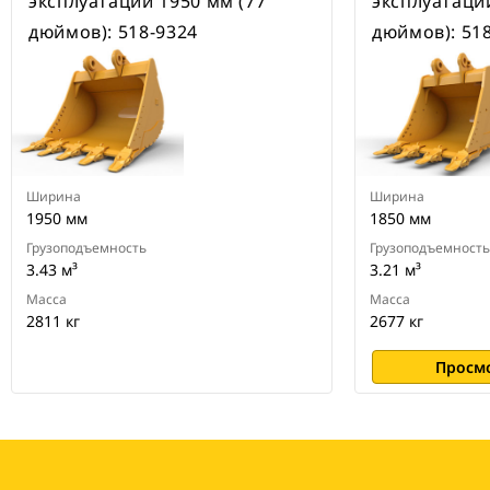
эксплуатации 1950 мм (77
эксплуатаци
специальные устройства для
дюймов): 518-9324
дюймов): 51
быстрой смены навесного
оборудования CW для всех
гусеничных и колесных
экскаваторов
Ширина
Ширина
1950 мм
1850 мм
Грузоподъемность
Грузоподъемность
3.43 м³
3.21 м³
Масса
Масса
2811 кг
2677 кг
Просм