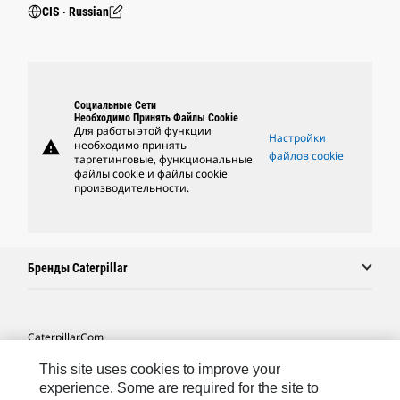
CIS ‧ Russian
Социальные Сети
Необходимо Принять Файлы Cookie
Для работы этой функции
Настройки
warning
необходимо принять
файлов cookie
таргетинговые, функциональные
файлы cookie и файлы cookie
производительности.
Бренды Caterpillar
Caterpillar.com
Связаться С Caterpillar
This site uses cookies to improve your
experience. Some are required for the site to
Карта Сайта