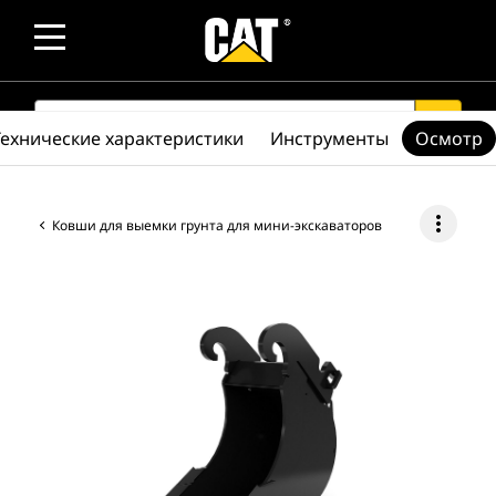
SEARCH
search
Технические характеристики
Инструменты
Осмотр
more_vert
Ковши для выемки грунта для мини-экскаваторов