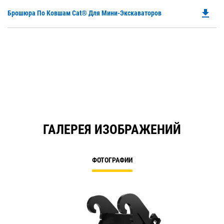
file_download
Do
Брошюра По Ковшам Cat® Для Мини-Экскаваторов
P
O
in
a
N
Ta
ГАЛЕРЕЯ ИЗОБРАЖЕНИЙ
ФОТОГРАФИИ