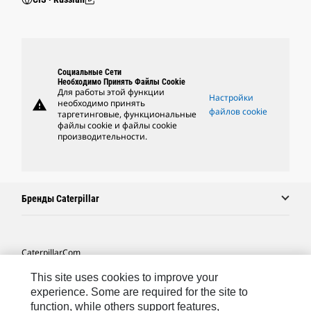
Социальные Сети
Необходимо Принять Файлы Cookie
Для работы этой функции
Настройки
warning
необходимо принять
файлов cookie
таргетинговые, функциональные
файлы cookie и файлы cookie
производительности.
Бренды Caterpillar
Caterpillar.com
Связаться С Caterpillar
This site uses cookies to improve your
experience. Some are required for the site to
Карта Сайта
function, while others support features,