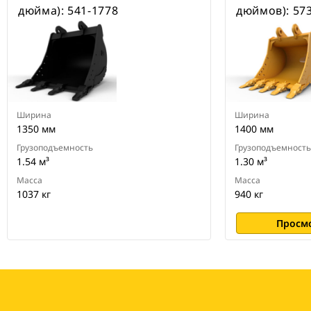
специальные устройства для
дюйма): 541-1778
дюймов): 57
быстрой смены навесного
оборудования CW для всех
гусеничных и колесных
экскаваторов
Ширина
Ширина
1350 мм
1400 мм
Грузоподъемность
Грузоподъемность
1.54 м³
1.30 м³
Масса
Масса
1037 кг
940 кг
Просм