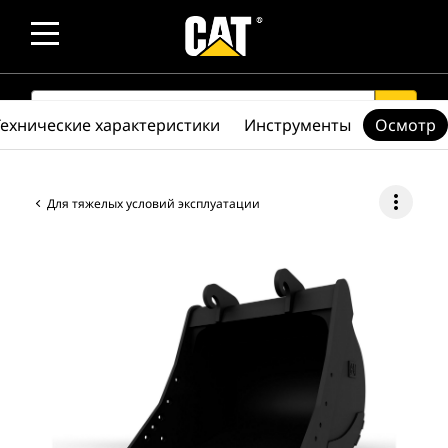
SEARCH
search
Технические характеристики
Инструменты
Осмотр
more_vert
Для тяжелых условий эксплуатации