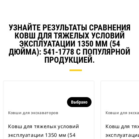
навесного оборудования Cat
совместимы с гусеничными
экскаваторами 311–352 и всеми
колесными экскаваторами. В
наличии также имеются
УЗНАЙТЕ РЕЗУЛЬТАТЫ СРАВНЕНИЯ
устройства для быстрой смены
КОВШ ДЛЯ ТЯЖЕЛЫХ УСЛОВИЙ
навесного оборудования,
ЭКСПЛУАТАЦИИ 1350 ММ (54
рассчитанные на ширину для
рытья траншей.
ДЮЙМА): 541-1778 С ПОПУЛЯРНОЙ
В навесном оборудовании,
ПРОДУКЦИЕЙ.
совместимом со специальным
устройством для быстрой смены
навесного оборудования CW,
применяются неподвижно
закрепленные быстроразъемные
шарнирные устройства.
Специальные устройства для
Выбрано
быстрой смены навесного
оборудования CW оснащены
Ковши для экскаваторов
Ковши для экск
клиновидным замком для
надежного удержания навесного
Ковш для тяжелых условий
Ковш для тя
оборудования.
эксплуатации 1350 мм (54
эксплуатации
В наличии имеются