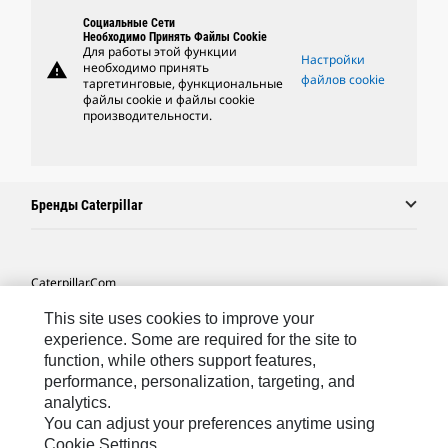
Социальные Сети
Необходимо Принять Файлы Cookie
Для работы этой функции
Настройки
warning
необходимо принять
файлов cookie
таргетинговые, функциональные
файлы cookie и файлы cookie
производительности.
Бренды Caterpillar
Caterpillar.com
Связаться С Caterpillar
This site uses cookies to improve your
experience. Some are required for the site to
Карта Сайта
function, while others support features,
performance, personalization, targeting, and
Cookie Settings
analytics.
Юридическая Информация
You can adjust your preferences anytime using
Cookie Settings.
Конфиденциальность Личных Данных