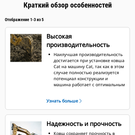
Краткий обзор особенностей
Отображение 1-3 из 5
Высокая
производительность
Наилучшая производительность
достигается при установке ковша
Cat на машину Cat, так как в этом
случае полностью реализуется
потенциал конструкции и
машина работает с оптимальным
вырывным усилием и
мощностью.
Узнать больше
Профиль кожуха с двойным
радиусом позволяет улучшить
попадание материала в ковш.
Дополнительный зазор в области
Надежность и прочность
упора гарантирует, что нижняя
часть ковша не цепляется за
Ковш сохраняет прочность в