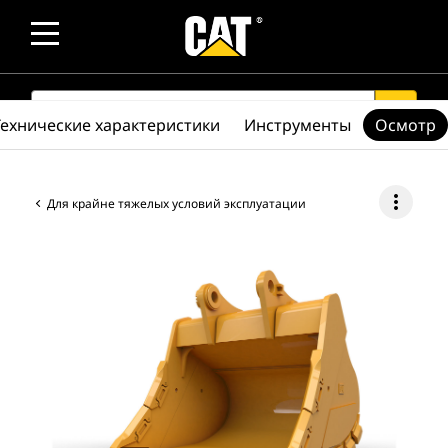
SEARCH
search
Технические характеристики
Инструменты
Осмотр
more_vert
Для крайне тяжелых условий эксплуатации