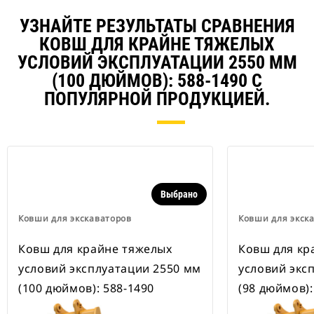
всеми колесными экскаваторами.
В наличии также имеются
УЗНАЙТЕ РЕЗУЛЬТАТЫ СРАВНЕНИЯ
устройства для быстрой смены
КОВШ ДЛЯ КРАЙНЕ ТЯЖЕЛЫХ
навесного оборудования,
рассчитанные на ширину для
УСЛОВИЙ ЭКСПЛУАТАЦИИ 2550 ММ
рытья траншей.
(100 ДЮЙМОВ): 588-1490 С
В навесном оборудовании,
ПОПУЛЯРНОЙ ПРОДУКЦИЕЙ.
совместимом со специальным
устройством для быстрой смены
навесного оборудования CW,
применяются неподвижно
закрепленные быстроразъемные
шарнирные устройства.
Специальные устройства для
Выбрано
быстрой смены навесного
оборудования CW оснащены
Ковши для экскаваторов
Ковши для экск
клиновидным замком для
надежного удержания навесного
Ковш для крайне тяжелых
Ковш для кр
оборудования.
В наличии имеются
условий эксплуатации 2550 мм
условий экс
специальные устройства для
(100 дюймов): 588-1490
(98 дюймов):
быстрой смены навесного
оборудования CW для всех