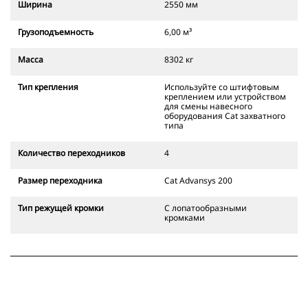
Ширина
2550 мм
использовании захватного
устройства смены навесного
Грузоподъемность
6,00 м³
оборудования Cat.
Захватное устройство смены
Масса
8302 кг
навесного оборудования Cat
также позволяет оператору
Тип крепления
Используйте со штифтовым
устанавливать ковш в
креплением или устройством
положении "задний ход" для
для смены навесного
расчистки и выполнения прямых
оборудования Cat захватного
типа
углов.
Надежность установки навесного
Количество переходников
4
оборудования проверяется по
звуковым и визуальным
Размер переходника
Cat Advansys 200
сигналам от дополнительного
замка устройства для быстрой
Тип режущей кромки
С лопатообразными
смены навесного оборудования,
кромками
который всегда находится в поле
зрения оператора.
Захватные устройства для смены
навесного оборудования Cat
совместимы с гусеничными
экскаваторами 311-352 и со