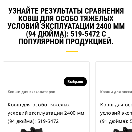
наличии также имеются
устройства для быстрой смены
УЗНАЙТЕ РЕЗУЛЬТАТЫ СРАВНЕНИЯ
навесного оборудования,
КОВШ ДЛЯ ОСОБО ТЯЖЕЛЫХ
рассчитанные на ширину для
рытья траншей.
УСЛОВИЙ ЭКСПЛУАТАЦИИ 2400 ММ
В навесном оборудовании,
(94 ДЮЙМА): 519-5472 С
совместимом со специальным
ПОПУЛЯРНОЙ ПРОДУКЦИЕЙ.
устройством для быстрой смены
навесного оборудования CW,
применяются неподвижно
закрепленные быстроразъемные
шарнирные устройства.
Специальные устройства для
быстрой смены навесного
Выбрано
оборудования CW оснащены
клиновидным замком для
Ковши для экскаваторов
Ковши для экск
надежного удержания навесного
оборудования.
Ковш для особо тяжелых
Ковш для ос
В наличии имеются
специальные устройства для
условий эксплуатации 2400 мм
условий экс
быстрой смены навесного
(94 дюйма): 519-5472
(91 дюйма): 
оборудования CW для всех
гусеничных и колесных