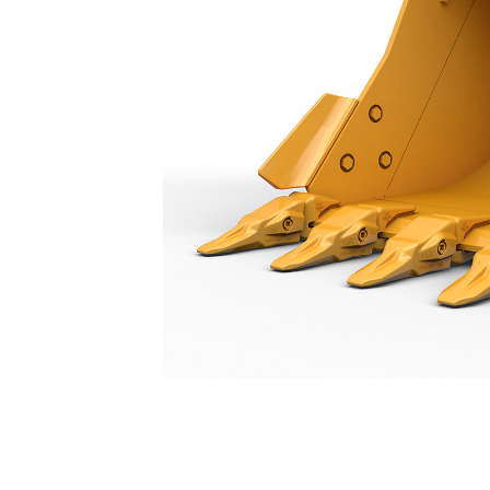
Ковш Общего Назначения, 1100 Мм (43 Дюйма): 571-2869
Пре
Изменение модели