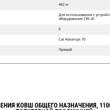
Ковши общего назначения можно
462 кг
устанавливать непосредственно на
машины или применять их с
Для использования с устройс
оборудования CW-20
устройством для смены навесного
оборудования Cat захватного типа
6
или специальным устройством для
смены навесного оборудования
Cat Advansys 70
CW.
Прямой
ЕНИЯ КОВШ ОБЩЕГО НАЗНАЧЕНИЯ, 1100 