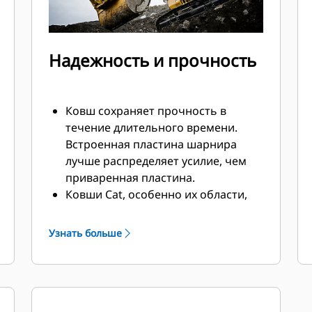
Надежность и прочность
Ковш сохраняет прочность в
течение длительного времени.
Встроенная пластина шарнира
лучше распределяет усилие, чем
приваренная пластина.
Ковши Cat, особенно их области,
подверженные активному износу,
изготавливаются из
Узнать больше
высокопрочной износостойкой
стали.
Защитите наиболее подверженные
износу участки ковша, которые
активнее всего контактируют с