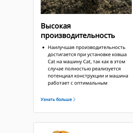
Высокая
производительность
Наилучшая производительность
достигается при установке ковша
Cat на машину Cat, так как в этом
случае полностью реализуется
потенциал конструкции и машина
работает с оптимальным
вырывным усилием и мощностью.
Профиль кожуха с двойным
Узнать больше
радиусом позволяет улучшить
попадание материала в ковш.
Дополнительный зазор в области
упора гарантирует, что нижняя
часть ковша не цепляется за грунт,