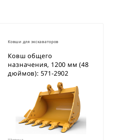
навесного оборудования CW для
всех гусеничных и колесных
экскаваторов.
Ковши для экскаваторов
Ковш общего
назначения, 1200 мм (48
дюймов): 571-2902
Ширина