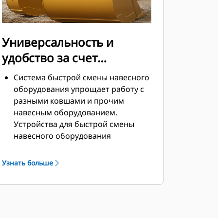
Универсальность и
удобство за счет
устройств для быстрой
Система быстрой смены навесного
смены навесного
оборудования упрощает работу с
разными ковшами и прочим
оборудования
навесным оборудованием.
Устройства для быстрой смены
навесного оборудования
позволяют совместно
использовать навесное
Узнать больше
оборудование на машинах
одинакового размера, причем
навесное оборудование можно
менять за считаные секунды, не
покидая безопасной кабины.