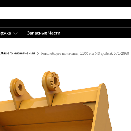
ержка
Запасные Части
Общего назначения
Ковш общего назначения, 1100 мм (43 дюйма): 571-2869