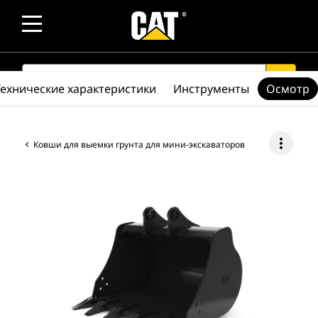
SEARCH
search
Технические характеристики
Инструменты
Осмотр
more_vert
Ковши для выемки грунта для мини-экскаваторов