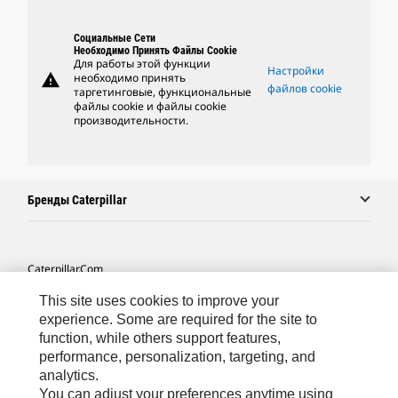
Социальные Сети
Необходимо Принять Файлы Cookie
Для работы этой функции
Настройки
warning
необходимо принять
файлов cookie
таргетинговые, функциональные
файлы cookie и файлы cookie
производительности.
Бренды Caterpillar
Caterpillar.com
Связаться С Caterpillar
This site uses cookies to improve your
experience. Some are required for the site to
Карта Сайта
function, while others support features,
performance, personalization, targeting, and
Cookie Settings
analytics.
Юридическая Информация
You can adjust your preferences anytime using