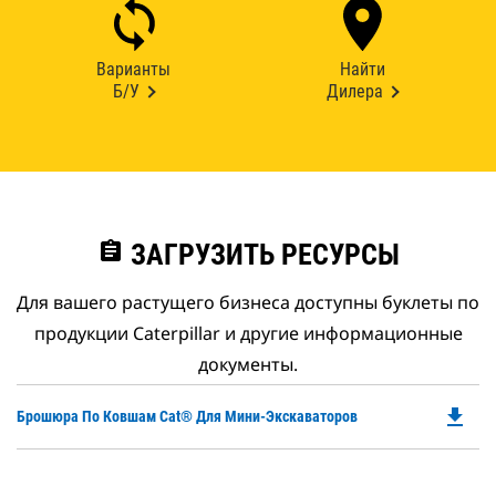
Варианты
Найти
Б/У
Дилера
assignment
ЗАГРУЗИТЬ РЕСУРСЫ
Для вашего растущего бизнеса доступны буклеты по
продукции Caterpillar и другие информационные
документы.
file_download
Do
Брошюра По Ковшам Cat® Для Мини-Экскаваторов
P
O
in