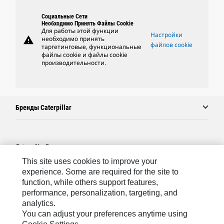
Социальные Сети
Необходимо Принять Файлы Cookie
Для работы этой функции
Настройки
warning
необходимо принять
файлов cookie
таргетинговые, функциональные
файлы cookie и файлы cookie
производительности.
Бренды Caterpillar
Caterpillar.com
This site uses cookies to improve your
Связаться С Caterpillar
experience. Some are required for the site to
Карта Сайта
function, while others support features,
performance, personalization, targeting, and
Cookie Settings
analytics.
Юридическая Информация
You can adjust your preferences anytime using