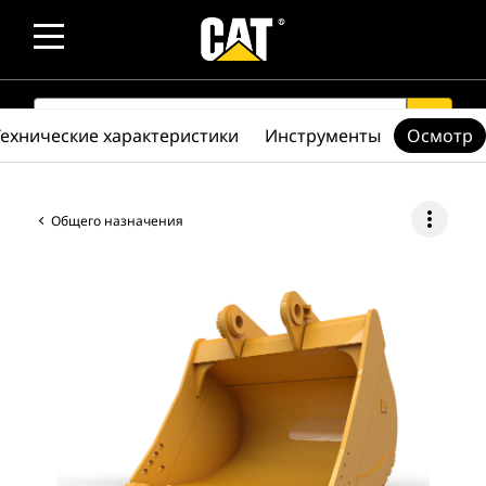
SEARCH
search
Технические характеристики
Инструменты
Осмотр
more_vert
Общего назначения