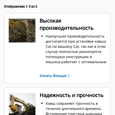
Отображение 1-3 из 5
Высокая
производительность
Наилучшая производительность
достигается при установке ковша
Cat на машину Cat, так как в этом
случае полностью реализуется
потенциал конструкции и
машина работает с оптимальным
вырывным усилием и
мощностью.
Узнать больше
Профиль кожуха с двойным
радиусом позволяет улучшить
попадание материала в ковш.
Дополнительный зазор в области
Надежность и прочность
упора гарантирует, что нижняя
часть ковша не цепляется за
Ковш сохраняет прочность в
грунт, что снижает затраты на
течение длительного времени.
техническое обслуживание.
Встроенная пластина шарнира