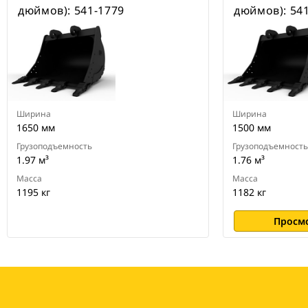
специальные устройства для
дюймов): 541-1779
дюймов): 54
быстрой смены навесного
оборудования CW для всех
гусеничных и колесных
экскаваторов
Ширина
Ширина
1650 мм
1500 мм
Грузоподъемность
Грузоподъемность
1.97 м³
1.76 м³
Масса
Масса
1195 кг
1182 кг
Просм