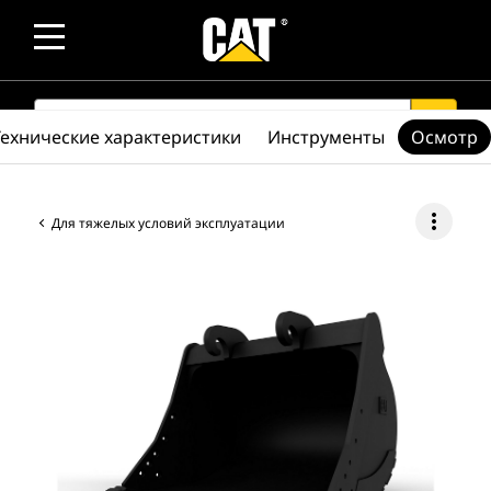
SEARCH
search
Технические характеристики
Инструменты
Осмотр
more_vert
Для тяжелых условий эксплуатации