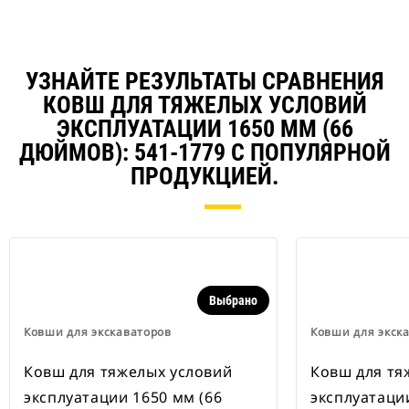
навесного оборудования Cat
совместимы с гусеничными
экскаваторами 311–352 и всеми
колесными экскаваторами. В
наличии также имеются
УЗНАЙТЕ РЕЗУЛЬТАТЫ СРАВНЕНИЯ
устройства для быстрой смены
КОВШ ДЛЯ ТЯЖЕЛЫХ УСЛОВИЙ
навесного оборудования,
ЭКСПЛУАТАЦИИ 1650 ММ (66
рассчитанные на ширину для
рытья траншей.
ДЮЙМОВ): 541-1779 С ПОПУЛЯРНОЙ
В навесном оборудовании,
ПРОДУКЦИЕЙ.
совместимом со специальным
устройством для быстрой смены
навесного оборудования CW,
применяются неподвижно
закрепленные быстроразъемные
шарнирные устройства.
Специальные устройства для
Выбрано
быстрой смены навесного
оборудования CW оснащены
Ковши для экскаваторов
Ковши для экск
клиновидным замком для
надежного удержания навесного
Ковш для тяжелых условий
Ковш для тя
оборудования.
эксплуатации 1650 мм (66
эксплуатаци
В наличии имеются