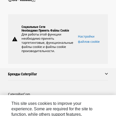
Социальные Сети
Необходимо Принять Файлы Cookie
Для работы этой функции
Настройки
warning
необходимо принять
файлов cookie
таргетинговые, функциональные
файлы cookie и файлы cookie
производительности.
Бренды Caterpillar
Caterpillar.com
Связаться С Caterpillar
This site uses cookies to improve your
experience. Some are required for the site to
Карта Сайта
function, while others support features,