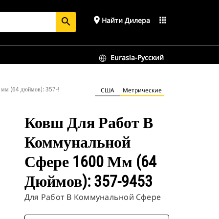
place
apps
Найти Дилера
search
Eurasia-Русский
0 мм (64 дюймов): 357-9453
США
Метрические
Ковш Для Работ В
Коммунальной
Сфере 1600 Мм (64
Дюймов): 357-9453
Для Работ В Коммунальной Сфере