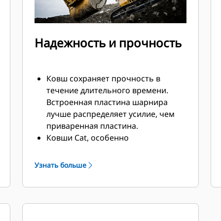
Надежность и прочность
Ковш сохраняет прочность в
течение длительного времени.
Встроенная пластина шарнира
лучше распределяет усилие, чем
приваренная пластина.
Ковши Cat, особенно
подверженные активному износу
компоненты, изготавливаются из
Узнать больше
высокопрочной износостойкой
стали.
Защитите самые важные и
наиболее подверженные износу
участки ковша при помощи