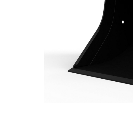
Ковш Для Работ В Коммунальной Сфере 1600 Мм (64 Дюймов): 357-9453
Пре
Изменение модели