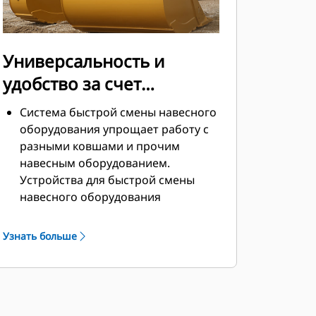
Универсальность и
удобство за счет
устройств для быстрой
Система быстрой смены навесного
смены навесного
оборудования упрощает работу с
разными ковшами и прочим
оборудования
навесным оборудованием.
Устройства для быстрой смены
навесного оборудования
позволяют совместно
использовать навесное
Узнать больше
оборудование на машинах
одинакового размера, причем
навесное оборудование можно
менять за считаные секунды, не
покидая безопасной кабины.