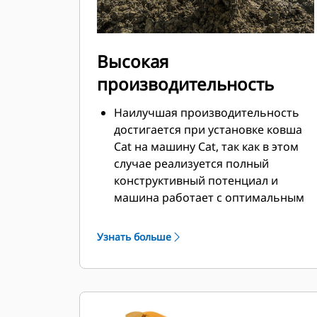
Высокая
производительность
Наилучшая производительность
достигается при установке ковша
Cat на машину Cat, так как в этом
случае реализуется полный
конструктивный потенциал и
машина работает с оптимальным
усилием отрыва и мощностью.
Профиль кожуха с двойным
Узнать больше
радиусом позволяет улучшить
поток материала в ковш.
Дополнительный зазор в области
упора гарантирует, что нижняя
часть ковша не цепляется за грунт,