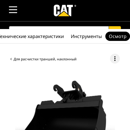
SEARCH
search
Технические характеристики
Инструменты
Осмотр
more_vert
Для расчистки траншей, наклонный