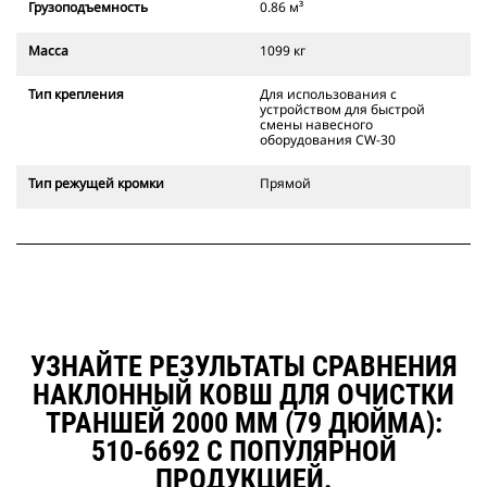
Грузоподъемность
0.86 м³
Захватное устройство смены
навесного оборудования Cat
Масса
1099 кг
также позволяет оператору
устанавливать ковш в
Тип крепления
Для использования с
положении "задний ход" для
устройством для быстрой
расчистки и выполнения прямых
смены навесного
углов.
оборудования CW-30
Надежность установки навесного
оборудования проверяется по
Тип режущей кромки
Прямой
звуковым и визуальным
сигналам от дополнительного
замка устройства для быстрой
смены навесного оборудования,
который всегда находится в поле
зрения оператора.
Захватные устройства для смены
навесного оборудования Cat
УЗНАЙТЕ РЕЗУЛЬТАТЫ СРАВНЕНИЯ
совместимы с гусеничными
НАКЛОННЫЙ КОВШ ДЛЯ ОЧИСТКИ
экскаваторами 311–352 и всеми
ТРАНШЕЙ 2000 ММ (79 ДЮЙМА):
колесными экскаваторами. В
наличии также имеются
510-6692 С ПОПУЛЯРНОЙ
устройства для быстрой смены
ПРОДУКЦИЕЙ.