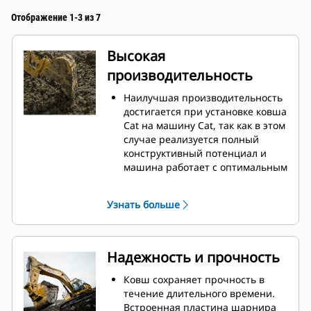
Отображение 1-3 из 7
Высокая
производительность
Наилучшая производительность
достигается при установке ковша
Cat на машину Cat, так как в этом
случае реализуется полный
конструктивный потенциал и
машина работает с оптимальным
усилием отрыва и мощностью.
Профиль кожуха с двойным
Узнать больше
радиусом позволяет улучшить
поток материала в ковш.
Дополнительный зазор в области
упора гарантирует, что нижняя
Надежность и прочность
часть ковша не цепляется за
грунт, что снижает затраты на
Ковш сохраняет прочность в
техническое обслуживание.
течение длительного времени.
Расход топлива достигает
Встроенная пластина шарнира