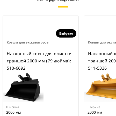
навесного оборудования,
рассчитанные на ширину для
рытья траншей.
В навесном оборудовании,
совместимом со специальным
устройством для быстрой смены
навесного оборудования CW,
Выбрано
применяются неподвижно
закрепленные быстроразъемные
Ковши для экскаваторов
Ковши для экск
шарнирные устройства.
Специальные устройства для
Наклонный ковш для очистки
Наклонный к
быстрой смены навесного
траншей 2000 мм (79 дюйма):
траншей 200
оборудования CW оснащены
клиновидным замком для
510-6692
511-5336
надежного удержания навесного
оборудования.
В наличии имеются
специальные устройства для
быстрой смены навесного
оборудования CW для всех
гусеничных и колесных
Ширина
Ширина
экскаваторов
2000 мм
2000 мм