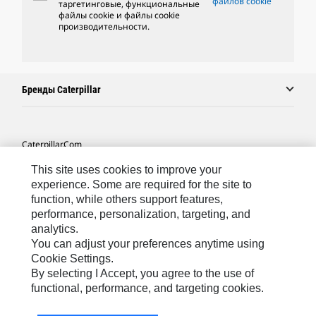
файлов cookie
таргетинговые, функциональные
файлы cookie и файлы cookie
производительности.
Бренды Caterpillar
Caterpillar.com
Связаться С Caterpillar
This site uses cookies to improve your
experience. Some are required for the site to
Карта Сайта
function, while others support features,
performance, personalization, targeting, and
Cookie Settings
analytics.
Юридическая Информация
You can adjust your preferences anytime using
Cookie Settings.
Конфиденциальность Личных Данных
By selecting I Accept, you agree to the use of
functional, performance, and targeting cookies.