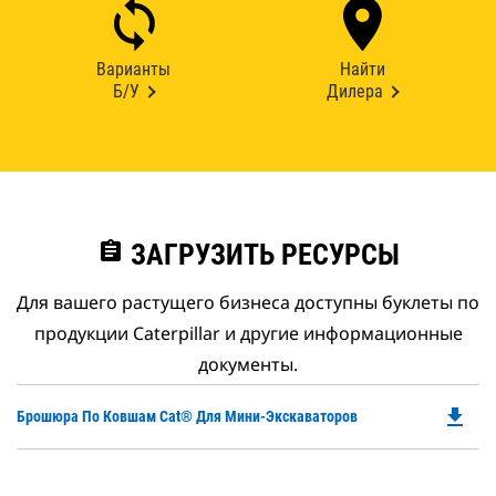
Варианты
Найти
Б/У
Дилера
assignment
ЗАГРУЗИТЬ РЕСУРСЫ
Для вашего растущего бизнеса доступны буклеты по
продукции Caterpillar и другие информационные
документы.
file_download
Do
Брошюра По Ковшам Cat® Для Мини-Экскаваторов
P
O
in