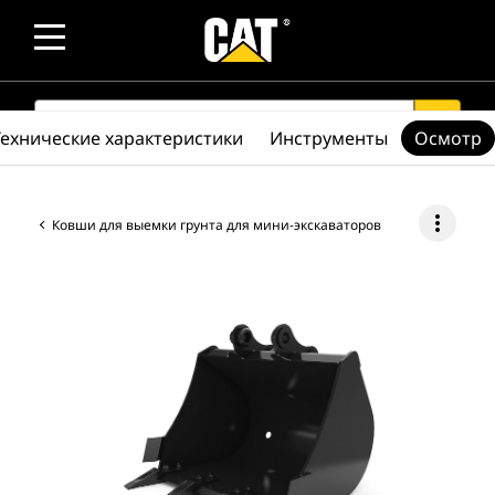
SEARCH
search
Технические характеристики
Инструменты
Осмотр
more_vert
Ковши для выемки грунта для мини-экскаваторов