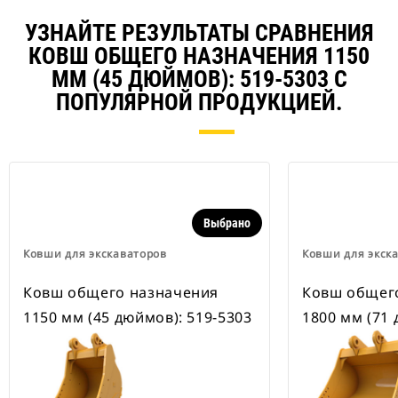
экскаваторами 311–352 и всеми
колесными экскаваторами. В
УЗНАЙТЕ РЕЗУЛЬТАТЫ СРАВНЕНИЯ
наличии также имеются
КОВШ ОБЩЕГО НАЗНАЧЕНИЯ 1150
устройства для быстрой смены
навесного оборудования,
ММ (45 ДЮЙМОВ): 519-5303 С
рассчитанные на ширину для
ПОПУЛЯРНОЙ ПРОДУКЦИЕЙ.
рытья траншей.
В навесном оборудовании,
совместимом со специальным
устройством для быстрой смены
навесного оборудования CW,
применяются неподвижно
закрепленные быстроразъемные
Выбрано
шарнирные устройства.
Специальные устройства для
Ковши для экскаваторов
Ковши для экск
быстрой смены навесного
оборудования CW оснащены
Ковш общего назначения
Ковш общего
клиновидным замком для
1150 мм (45 дюймов): 519-5303
1800 мм (71 
надежного удержания навесного
оборудования.
В наличии имеются
специальные устройства для
быстрой смены навесного