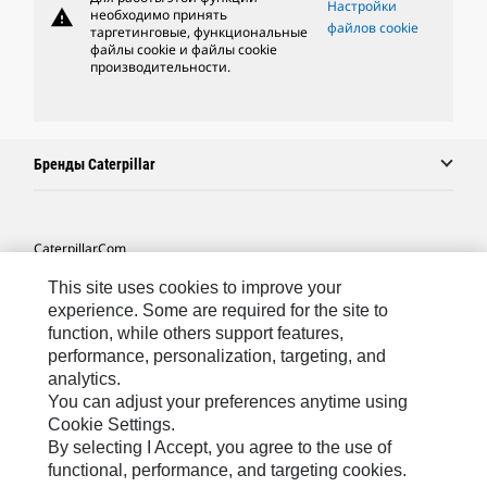
Настройки
warning
необходимо принять
файлов cookie
таргетинговые, функциональные
файлы cookie и файлы cookie
производительности.
Бренды Caterpillar
Caterpillar.com
Связаться С Caterpillar
This site uses cookies to improve your
experience. Some are required for the site to
Карта Сайта
function, while others support features,
performance, personalization, targeting, and
Cookie Settings
analytics.
Юридическая Информация
You can adjust your preferences anytime using
Cookie Settings.
Конфиденциальность Личных Данных
By selecting I Accept, you agree to the use of
functional, performance, and targeting cookies.