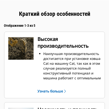
Краткий обзор особенностей
Отображение 1-3 из 5
Высокая
производительность
Наилучшая производительность
достигается при установке ковша
Cat на машину Cat, так как в этом
случае реализуется полный
конструктивный потенциал и
машина работает с оптимальным
усилием отрыва и мощностью.
Профиль кожуха с двойным
Узнать больше
радиусом позволяет улучшить
поток материала в ковш.
Дополнительный зазор в области
упора гарантирует, что нижняя