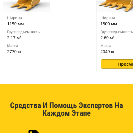
оборудования CW для всех
гусеничных и колесных
экскаваторов
Ширина
Ширина
1150 мм
1800 мм
Грузоподъемность
Грузоподъемность
2.17 м³
2.60 м³
Масса
Масса
2770 кг
2049 кг
Просм
Средства И Помощь Экспертов На
Каждом Этапе