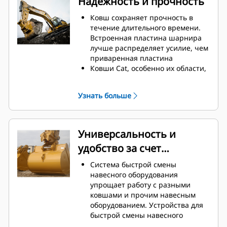
Надежность и прочность
часть ковша не цепляется за
грунт, что снижает затраты на
Ковш сохраняет прочность в
техническое обслуживание.
течение длительного времени.
Расход топлива достигает
Встроенная пластина шарнира
максимального значения во
лучше распределяет усилие, чем
время копания. Ковши Cat
приваренная пластина
предназначены для быстрой
Ковши Cat, особенно их области,
резки материала, что повышает
подверженные активному
общую эффективность работы
износу, изготавливаются из
Узнать больше
машины.
высокопрочной износостойкой
Загружайте больше материала за
стали
меньшее время. Форма ковша и
Защитите наиболее
боковые брусья обеспечивают
подверженные износу участки
Универсальность и
удержание в ковше максимально
ковша, которые активнее всего
удобство за счет
возможного объема материала
контактируют с материалом, при
при каждой загрузке.
помощи оснастки для
устройств для быстрой
Система быстрой смены
землеройных орудий Cat (GET).
смены навесного
навесного оборудования
Повышенная
упрощает работу с разными
оборудования
производительность в
ковшами и прочим навесным
требовательных условиях
оборудованием. Устройства для
выполнения работ, более легкое
быстрой смены навесного
проникновение в пласт и
оборудования позволяют