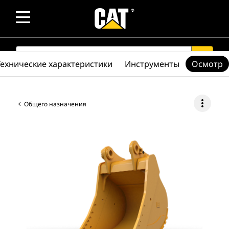
SEARCH
search
Технические характеристики
Инструменты
Осмотр
more_vert
Общего назначения