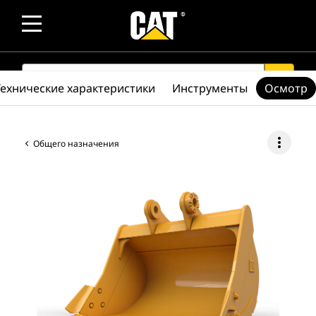
SEARCH
search
Технические характеристики
Инструменты
Осмотр
more_vert
Общего назначения