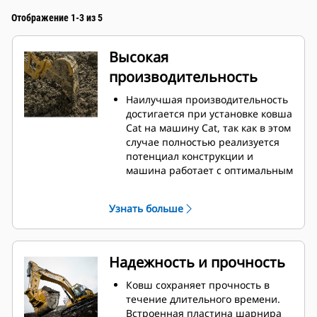
Отображение 1-3 из 5
Высокая
производительность
Наилучшая производительность
достигается при установке ковша
Cat на машину Cat, так как в этом
случае полностью реализуется
потенциал конструкции и
машина работает с оптимальным
вырывным усилием и
мощностью.
Узнать больше
Профиль кожуха с двойным
радиусом позволяет улучшить
попадание материала в ковш.
Дополнительный зазор в области
Надежность и прочность
упора гарантирует, что нижняя
часть ковша не цепляется за
Ковш сохраняет прочность в
грунт, что снижает затраты на
течение длительного времени.
техническое обслуживание.
Встроенная пластина шарнира