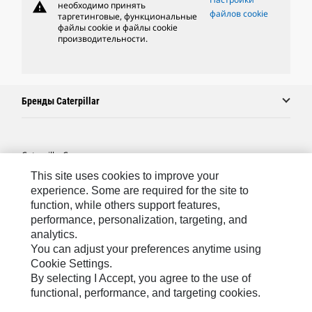
warning
необходимо принять
файлов cookie
таргетинговые, функциональные
файлы cookie и файлы cookie
производительности.
Бренды Caterpillar
Caterpillar.com
This site uses cookies to improve your
Связаться С Caterpillar
experience. Some are required for the site to
Карта Сайта
function, while others support features,
performance, personalization, targeting, and
Cookie Settings
analytics.
Юридическая Информация
You can adjust your preferences anytime using
Cookie Settings.
Конфиденциальность Личных Данных
By selecting I Accept, you agree to the use of
functional, performance, and targeting cookies.