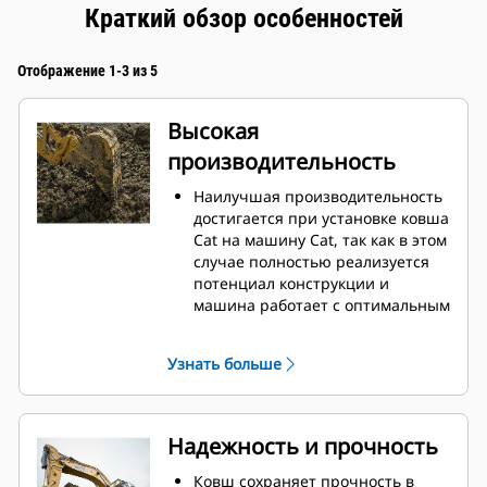
Краткий обзор особенностей
Отображение 1-3 из 5
Высокая
производительность
Наилучшая производительность
достигается при установке ковша
Cat на машину Cat, так как в этом
случае полностью реализуется
потенциал конструкции и
машина работает с оптимальным
вырывным усилием и
мощностью.
Узнать больше
Профиль кожуха с двойным
радиусом позволяет улучшить
попадание материала в ковш.
Дополнительный зазор в области
Надежность и прочность
упора гарантирует, что нижняя
часть ковша не цепляется за
Ковш сохраняет прочность в