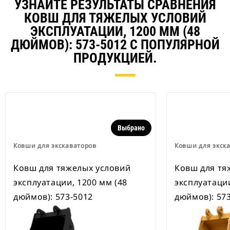
В наличии также имеются
УЗНАЙТЕ РЕЗУЛЬТАТЫ СРАВНЕНИЯ
устройства для быстрой смены
КОВШ ДЛЯ ТЯЖЕЛЫХ УСЛОВИЙ
навесного оборудования,
ЭКСПЛУАТАЦИИ, 1200 ММ (48
рассчитанные на ширину для
рытья траншей.
ДЮЙМОВ): 573-5012 С ПОПУЛЯРНОЙ
В навесном оборудовании,
ПРОДУКЦИЕЙ.
совместимом со специальным
устройством для быстрой смены
навесного оборудования CW,
применяются неподвижно
закрепленные быстроразъемные
шарнирные устройства.
Специальные устройства для
Выбрано
быстрой смены навесного
оборудования CW оснащены
Ковши для экскаваторов
Ковши для экск
клиновидным замком для
надежного удержания навесного
Ковш для тяжелых условий
Ковш для тя
оборудования.
эксплуатации, 1200 мм (48
эксплуатации
В наличии имеются
специальные устройства для
дюймов): 573-5012
дюймов): 57
быстрой смены навесного
оборудования CW для всех
гусеничных и колесных