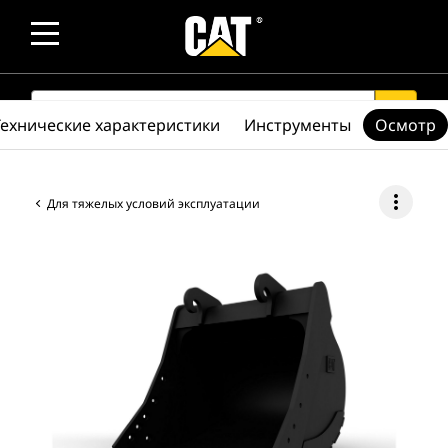
SEARCH
search
Технические характеристики
Инструменты
Осмотр
more_vert
Для тяжелых условий эксплуатации