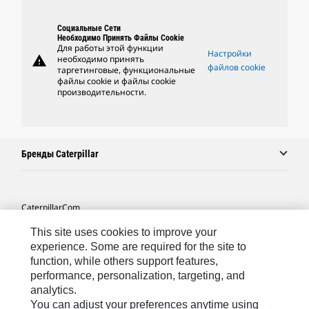
Социальные Сети
Необходимо Принять Файлы Cookie
Для работы этой функции
Настройки
warning
необходимо принять
файлов cookie
таргетинговые, функциональные
файлы cookie и файлы cookie
производительности.
Бренды Caterpillar
Caterpillar.com
Связаться С Caterpillar
This site uses cookies to improve your
experience. Some are required for the site to
Карта Сайта
function, while others support features,
performance, personalization, targeting, and
Cookie Settings
analytics.
Юридическая Информация
You can adjust your preferences anytime using