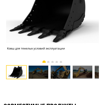
Ковш для тяжелых условий эксплуатации
Экс
экс