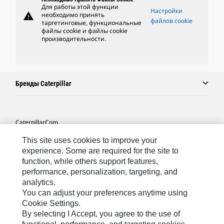
Для работы этой функции
Настройки
warning
необходимо принять
файлов cookie
таргетинговые, функциональные
файлы cookie и файлы cookie
производительности.
Бренды Caterpillar
Caterpillar.com
Связаться С Caterpillar
This site uses cookies to improve your
experience. Some are required for the site to
Карта Сайта
function, while others support features,
performance, personalization, targeting, and
Cookie Settings
analytics.
Юридическая Информация
You can adjust your preferences anytime using
Cookie Settings.
Конфиденциальность Личных Данных
By selecting I Accept, you agree to the use of