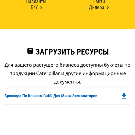
Варианты
Найти
Б/У
Дилера
assignment
ЗАГРУЗИТЬ РЕСУРСЫ
Для вашего растущего бизнеса доступны буклеты по
продукции Caterpillar и другие информационные
документы.
file_download
Do
Брошюра По Ковшам Cat® Для Мини-Экскаваторов
P
O
in
a
N
Ta