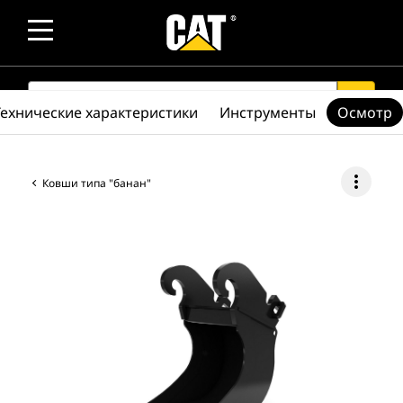
SEARCH
search
Технические характеристики
Инструменты
Осмотр
more_vert
Ковши типа "банан"