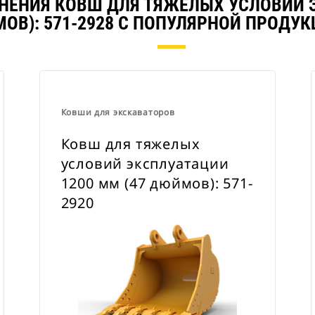
НЕНИЯ КОВШ ДЛЯ ТЯЖЕЛЫХ УСЛОВИЙ Э
направляет породу точно в ковш.
ОВ): 571-2928 С ПОПУЛЯРНОЙ ПРОДУК
Ковши для тяжелых условий
эксплуатации можно
устанавливать непосредственно на
машины или применять их с
устройством для смены навесного
оборудования Cat захватного типа
Ковши для экскаваторов
или специальным устройством для
Ковш для тяжелых
смены навесного оборудования
условий эксплуатации
CW.
1200 мм (47 дюймов): 571-
2920