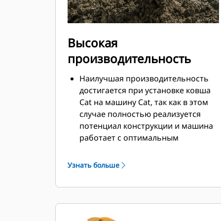
Высокая
производительность
Наилучшая производительность
достигается при установке ковша
Cat на машину Cat, так как в этом
случае полностью реализуется
потенциал конструкции и машина
работает с оптимальным
вырывным усилием и мощностью.
Профиль кожуха с двойным
Узнать больше
радиусом позволяет улучшить
попадание материала в ковш.
Дополнительный зазор в области
упора гарантирует, что нижняя
часть ковша не цепляется за грунт,