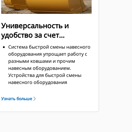
Универсальность и
удобство за счет
устройств для быстрой
Система быстрой смены навесного
смены навесного
оборудования упрощает работу с
разными ковшами и прочим
оборудования
навесным оборудованием.
Устройства для быстрой смены
навесного оборудования
позволяют совместно
использовать навесное
Узнать больше
оборудование на машинах
одинакового размера, причем
навесное оборудование можно
менять за считаные секунды, не
покидая безопасной кабины.