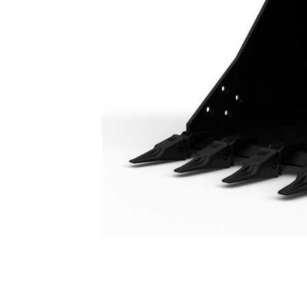
Ковш Для Тяжелых Условий Эксплуатации, 1200 Мм (48 Дюймов): 571-2928
Пре
Изменение модели