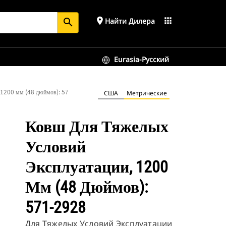
place
apps
Найти Дилера
search
Eurasia-Русский
, 1200 мм (48 дюймов): 571-2928
США
Метрические
Ковш Для Тяжелых
Условий
Эксплуатации, 1200
Мм (48 Дюймов):
571-2928
Для Тяжелых Условий Эксплуатации