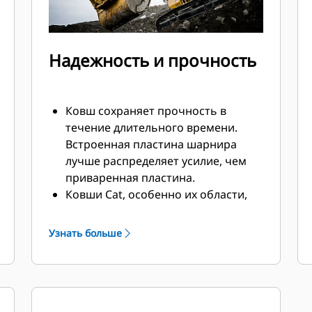
Надежность и прочность
Ковш сохраняет прочность в
течение длительного времени.
Встроенная пластина шарнира
лучше распределяет усилие, чем
приваренная пластина.
Ковши Cat, особенно их области,
подверженные активному износу,
изготавливаются из
Узнать больше
высокопрочной износостойкой
стали.
Защитите наиболее подверженные
износу участки ковша, которые
активнее всего контактируют с