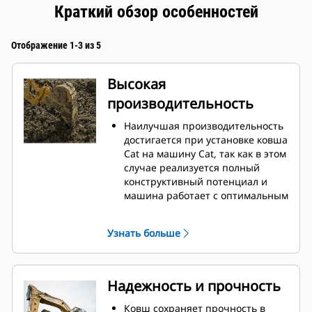
Краткий обзор особенностей
Отображение 1-3 из 5
Высокая
производительность
Наилучшая производительность
достигается при установке ковша
Cat на машину Cat, так как в этом
случае реализуется полный
конструктивный потенциал и
машина работает с оптимальным
усилием отрыва и мощностью.
Профиль кожуха с двойным
Узнать больше
радиусом позволяет улучшить
поток материала в ковш.
Дополнительный зазор в области
упора гарантирует, что нижняя
Надежность и прочность
часть ковша не цепляется за
грунт, что снижает затраты на
Ковш сохраняет прочность в