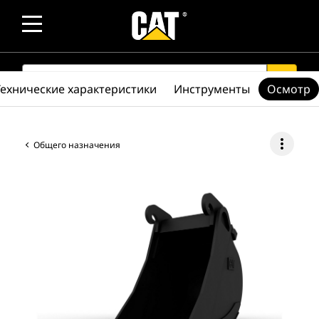
SEARCH
search
Технические характеристики
Инструменты
Осмотр
more_vert
Общего назначения