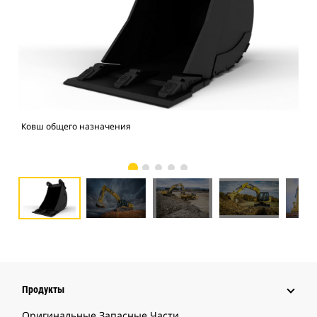
Ковш общего назначения
Экс
Продукты
Оригинальные Запасные Части