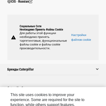
CIS ‧ Russian
Социальные Сети
Необходимо Принять Файлы Cookie
Для работы этой функции
Настройки
warning
необходимо принять
файлов cookie
таргетинговые, функциональные
файлы cookie и файлы cookie
производительности.
Бренды Caterpillar
Caterpillar.com
This site uses cookies to improve your
Связаться С Caterpillar
experience. Some are required for the site to
Карта Сайта
function, while others support features,