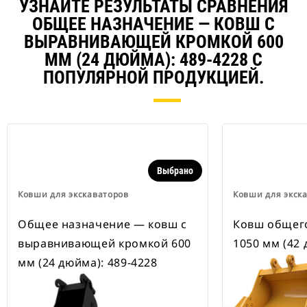
наличии также имеются
УЗНАЙТЕ РЕЗУЛЬТАТЫ СРАВНЕНИЯ
устройства для быстрой смены
ОБЩЕЕ НАЗНАЧЕНИЕ ― КОВШ С
навесного оборудования,
ВЫРАВНИВАЮЩЕЙ КРОМКОЙ 600
рассчитанные на ширину для
рытья траншей.
ММ (24 ДЮЙМА): 489-4228 С
В навесном оборудовании,
ПОПУЛЯРНОЙ ПРОДУКЦИЕЙ.
совместимом со специальным
устройством для быстрой смены
навесного оборудования CW,
применяются неподвижно
закрепленные быстроразъемные
шарнирные устройства.
Специальные устройства для
Выбрано
быстрой смены навесного
оборудования CW оснащены
Ковши для экскаваторов
Ковши для экск
клиновидным замком для
надежного удержания навесного
Общее назначение ― ковш с
Ковш общего
оборудования.
выравнивающей кромкой 600
1050 мм (42 
В наличии имеются
специальные устройства для
мм (24 дюйма): 489-4228
быстрой смены навесного
оборудования CW для всех
гусеничных и колесных