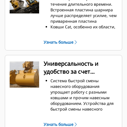
техническое обслуживание.
течение длительного времени.
Расход топлива достигает
Встроенная пластина шарнира
максимального значения во
лучше распределяет усилие, чем
время копания. Ковши Cat
приваренная пластина
предназначены для быстрой
Ковши Cat, особенно их области,
резки материала, что повышает
подверженные активному
общую эффективность работы
износу, изготавливаются из
Узнать больше
машины.
высокопрочной износостойкой
Загружайте больше материала за
стали
меньшее время. Форма ковша и
Защитите наиболее
боковые брусья обеспечивают
подверженные износу участки
Универсальность и
удержание в ковше максимально
ковша, которые активнее всего
удобство за счет
возможного объема материала
контактируют с материалом, при
при каждой загрузке.
помощи оснастки для
устройств для быстрой
Система быстрой смены
землеройных орудий Cat (GET).
смены навесного
навесного оборудования
Повышенная
упрощает работу с разными
оборудования
производительность в
ковшами и прочим навесным
требовательных условиях
оборудованием. Устройства для
выполнения работ, более легкое
быстрой смены навесного
проникновение в пласт и
оборудования позволяют
сокращенная
совместно использовать
продолжительность циклов —
Узнать больше
навесное оборудование на