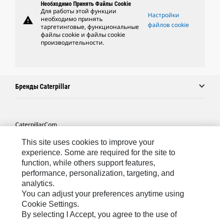
Необходимо Принять Файлы Cookie
Для работы этой функции
Настройки
warning
необходимо принять
файлов cookie
таргетинговые, функциональные
файлы cookie и файлы cookie
производительности.
Бренды Caterpillar
Caterpillar.com
Связаться С Caterpillar
This site uses cookies to improve your
experience. Some are required for the site to
Карта Сайта
function, while others support features,
performance, personalization, targeting, and
Cookie Settings
analytics.
Юридическая Информация
You can adjust your preferences anytime using
Cookie Settings.
Конфиденциальность Личных Данных
By selecting I Accept, you agree to the use of