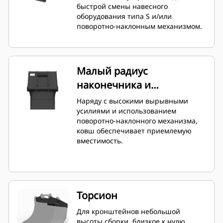
быстрой смены навесного
оборудования типа S и/или
поворотно-наклонным механизмом.
Малый радиус
наконечника и
увеличенная длина
Наряду с высокими вырывными
днища
усилиями и использованием
поворотно-наклонного механизма,
ковш обеспечивает приемлемую
вместимость.
Торсион
Для кронштейнов небольшой
высоты сборки, близкое к нулю