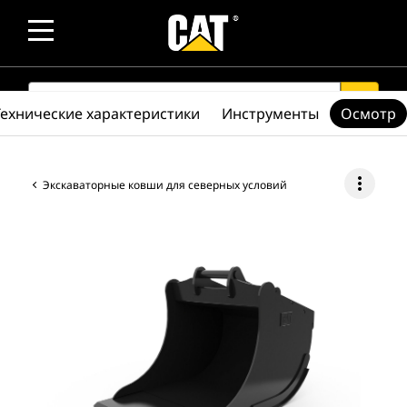
SEARCH
search
Технические характеристики
Инструменты
Осмотр
more_vert
Экскаваторные ковши для северных условий