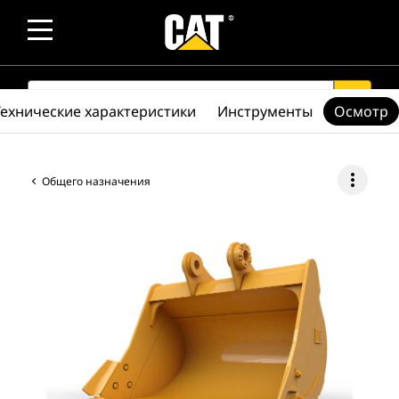
SEARCH
search
Технические характеристики
Инструменты
Осмотр
more_vert
Общего назначения