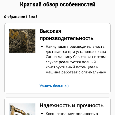
Краткий обзор особенностей
Отображение 1-3 из 5
Высокая
производительность
Наилучшая производительность
достигается при установке ковша
Cat на машину Cat, так как в этом
случае реализуется полный
конструктивный потенциал и
машина работает с оптимальным
усилием отрыва и мощностью.
Профиль кожуха с двойным
Узнать больше
радиусом позволяет улучшить
поток материала в ковш.
Дополнительный зазор в области
упора гарантирует, что нижняя
Надежность и прочность
часть ковша не цепляется за
грунт, что снижает затраты на
Ковш сохраняет прочность в