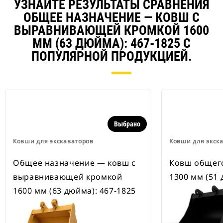
наличии также имеются
УЗНАЙТЕ РЕЗУЛЬТАТЫ СРАВНЕНИЯ
устройства для быстрой смены
ОБЩЕЕ НАЗНАЧЕНИЕ ― КОВШ С
навесного оборудования,
ВЫРАВНИВАЮЩЕЙ КРОМКОЙ 1600
рассчитанные на ширину для
рытья траншей.
ММ (63 ДЮЙМА): 467-1825 С
В навесном оборудовании,
ПОПУЛЯРНОЙ ПРОДУКЦИЕЙ.
совместимом со специальным
устройством для быстрой смены
навесного оборудования CW,
применяются неподвижно
закрепленные быстроразъемные
шарнирные устройства.
Специальные устройства для
Выбрано
быстрой смены навесного
оборудования CW оснащены
Ковши для экскаваторов
Ковши для экск
клиновидным замком для
надежного удержания навесного
Общее назначение ― ковш с
Ковш общег
оборудования.
выравнивающей кромкой
1300 мм (51 
В наличии имеются
специальные устройства для
1600 мм (63 дюйма): 467-1825
быстрой смены навесного
оборудования CW для всех
гусеничных и колесных