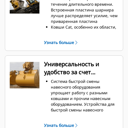
техническое обслуживание.
течение длительного времени.
Расход топлива достигает
Встроенная пластина шарнира
максимального значения во
лучше распределяет усилие, чем
время копания. Ковши Cat
приваренная пластина
предназначены для быстрой
Ковши Cat, особенно их области,
резки материала, что повышает
подверженные активному
общую эффективность работы
износу, изготавливаются из
Узнать больше
машины.
высокопрочной износостойкой
Загружайте больше материала за
стали
меньшее время. Форма ковша и
Защитите наиболее
боковые брусья обеспечивают
подверженные износу участки
Универсальность и
удержание в ковше максимально
ковша, которые активнее всего
удобство за счет
возможного объема материала
контактируют с материалом, при
при каждой загрузке.
помощи оснастки для
устройств для быстрой
Система быстрой смены
землеройных орудий Cat (GET).
смены навесного
навесного оборудования
Повышенная
упрощает работу с разными
оборудования
производительность в
ковшами и прочим навесным
требовательных условиях
оборудованием. Устройства для
выполнения работ, более легкое
быстрой смены навесного
проникновение в пласт и
оборудования позволяют
сокращенная
совместно использовать
продолжительность циклов —
Узнать больше
навесное оборудование на