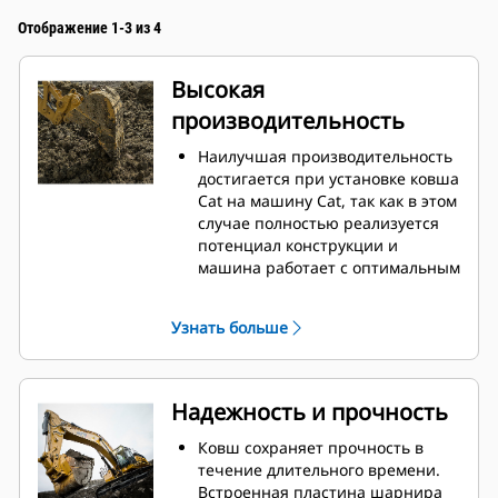
Отображение 1-3 из 4
Высокая
производительность
Наилучшая производительность
достигается при установке ковша
Cat на машину Cat, так как в этом
случае полностью реализуется
потенциал конструкции и
машина работает с оптимальным
вырывным усилием и
мощностью.
Узнать больше
Профиль кожуха с двойным
радиусом позволяет улучшить
попадание материала в ковш.
Дополнительный зазор в области
Надежность и прочность
упора гарантирует, что нижняя
часть ковша не цепляется за
Ковш сохраняет прочность в
грунт, что снижает затраты на
течение длительного времени.
техническое обслуживание.
Встроенная пластина шарнира