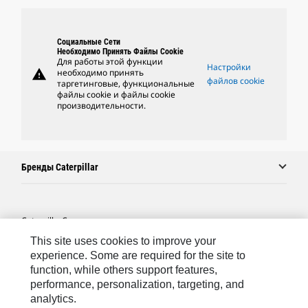
Социальные Сети
Необходимо Принять Файлы Cookie
Для работы этой функции
Настройки
warning
необходимо принять
файлов cookie
таргетинговые, функциональные
файлы cookie и файлы cookie
производительности.
Бренды Caterpillar
Caterpillar.com
This site uses cookies to improve your
Связаться С Caterpillar
experience. Some are required for the site to
Карта Сайта
function, while others support features,
performance, personalization, targeting, and
Cookie Settings
analytics.