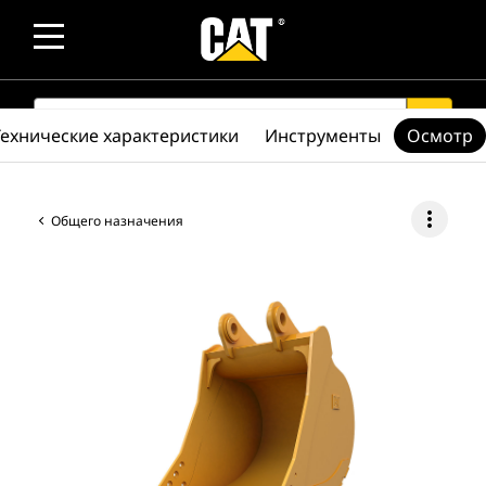
SEARCH
search
Технические характеристики
Инструменты
Осмотр
more_vert
Общего назначения