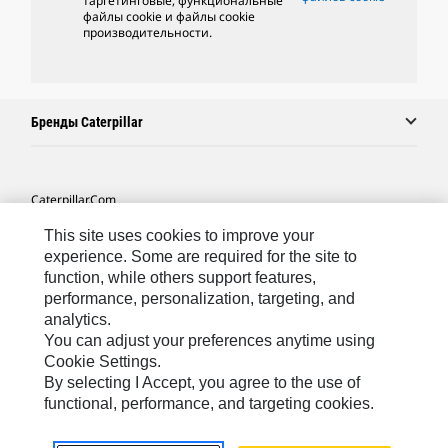
таргетинговые, функциональные
файлы cookie и файлы cookie
производительности.
Бренды Caterpillar
Caterpillar.com
Связаться С Caterpillar
This site uses cookies to improve your
experience. Some are required for the site to
Карта Сайта
function, while others support features,
performance, personalization, targeting, and
Cookie Settings
analytics.
Юридическая Информация
You can adjust your preferences anytime using
Cookie Settings.
Конфиденциальность Личных Данных
By selecting I Accept, you agree to the use of
functional, performance, and targeting cookies.