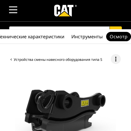
SEARCH
search
Технические характеристики
Инструменты
Осмотр
more_vert
Устройства смены навесного оборудования типа S