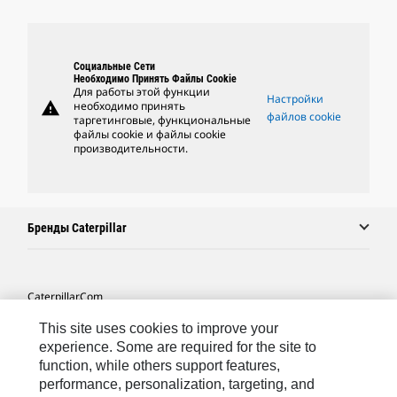
Социальные Сети
Необходимо Принять Файлы Cookie
Для работы этой функции
Настройки
warning
необходимо принять
файлов cookie
таргетинговые, функциональные
файлы cookie и файлы cookie
производительности.
Бренды Caterpillar
Caterpillar.com
Связаться С Caterpillar
This site uses cookies to improve your
experience. Some are required for the site to
Карта Сайта
function, while others support features,
performance, personalization, targeting, and
Cookie Settings