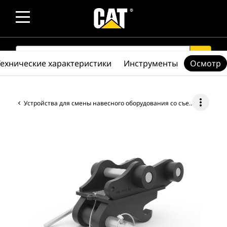
SEARCH
search
Технические характеристики
Инструменты
Осмотр
more_vert
Устройства для смены навесного оборудования со съемником пальца