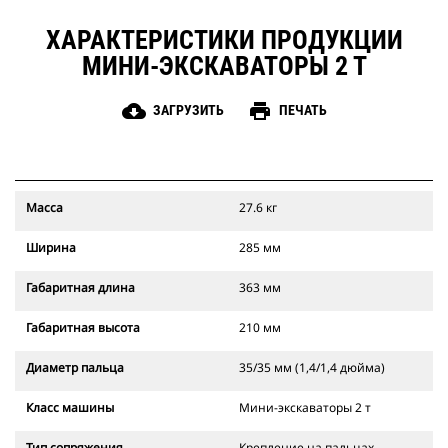
ХАРАКТЕРИСТИКИ ПРОДУКЦИИ
МИНИ-ЭКСКАВАТОРЫ 2 Т
cloud_download
print
ЗАГРУЗИТЬ
ПЕЧАТЬ
Масса
27.6 кг
Ширина
285 мм
Габаритная длина
363 мм
Габаритная высота
210 мм
Диаметр пальца
35/35 мм (1,4/1,4 дюйма)
Класс машины
Мини-экскаваторы 2 т
Тип сопряжения
Крепление на пальцах