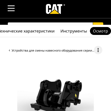
SEARCH
search
Технические характеристики
Инструменты
Осмотр
more_vert
Устройства для смены навесного оборудования серии CW