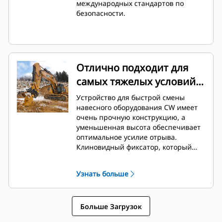
международных стандартов по
марок.
безопасности.
Отлично подходит для
самых тяжелых условий
эксплуатации
Устройство для быстрой смены
навесного оборудования CW имеет
очень прочную конструкцию, а
уменьшенная высота обеспечивает
оптимальное усилие отрыва.
Клиновидный фиксатор, который
обеспечивает надежное
закрепление навесного
Узнать больше
оборудования в устройстве без
зазоров в течение всего срока
службы. Это позволяет эффективно
Больше Загрузок
использовать устройство при
рыхлении и погрузке, на работах по