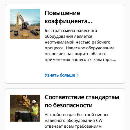
Повышение
коэффициента
использования вашей
Быстрая смена навесного
машины
оборудования является
неотъемлемой частью рабочего
процесса. Навесное оборудование
позволяет расширить область
применения вашего экскаватора.
Ваша машина становится
универсальным держателем
Узнать больше
навесного оборудования. Устройство
для быстрой смены навесного
оборудования CW стало
промышленным стандартом. За
Соответствие стандартам
последние 40 лет было продано
по безопасности
более 50 000 единиц. Устройство
может устанавливаться на машинах
Устройство для быстрой смены
разных классов и совместимо с
навесного оборудования CW
более чем 700 видами машин, как
отвечает всем требованиям
производства Cat, так и других