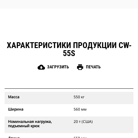
сносу и в карьерах.
ХАРАКТЕРИСТИКИ ПРОДУКЦИИ CW-
55S
cloud_download
print
ЗАГРУЗИТЬ
ПЕЧАТЬ
Масса
550 кг
Ширина
560 мм
Номинальная нагрузка,
20 т (США)
подъемный крюк