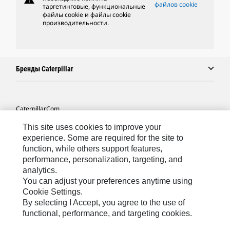
файлов cookie
таргетинговые, функциональные
файлы cookie и файлы cookie
производительности.
Бренды Caterpillar
Caterpillar.com
Связаться С Caterpillar
This site uses cookies to improve your
experience. Some are required for the site to
Карта Сайта
function, while others support features,
performance, personalization, targeting, and
Cookie Settings
analytics.
Юридическая Информация
You can adjust your preferences anytime using
Cookie Settings.
Конфиденциальность Личных Данных
By selecting I Accept, you agree to the use of
functional, performance, and targeting cookies.