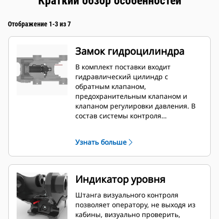
Краткий обзор особенностей
Отображение 1-3 из 7
Замок гидроцилиндра
В комплект поставки входит
гидравлический цилиндр с
обратным клапаном,
предохранительным клапаном и
клапаном регулировки давления. В
состав системы контроля
блокировки (LCS) входит
электронный датчик положения,
Узнать больше
встроенный в гидроцилиндр
устройства для быстрой смены
навесного оборудования. Этот
датчик обеспечивает точный и
Индикатор уровня
надежный входной сигнал для
электронного процессора,
Штанга визуального контроля
установленного внутри устройства
позволяет оператору, не выходя из
для быстрой смены навесного
кабины, визуально проверить,