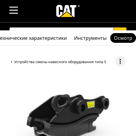
SEARCH
search
Технические характеристики
Инструменты
Осмотр
more_vert
Устройства смены навесного оборудования типа S