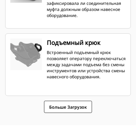
оборудования Этот микропроцессор
зафиксировала ли соединительная
обеспечивает цифровую связь с
муфта должным образом навесное
электронным блоком управления
оборудование.
(ЭБУ) гидравлического мини-
экскаватора следующего поколения
по жгуту электропроводки.
Подъемный крюк
Встроенный подъемный крюк
позволяет оператору переключаться
между задачами подъема без смены
инструментов или устройства смены
навесного оборудования.
Больше Загрузок