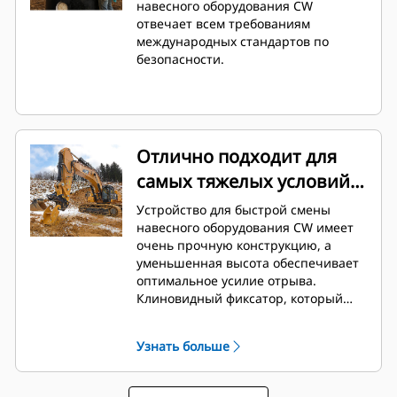
навесного оборудования CW
более чем 700 видами машин, как
отвечает всем требованиям
производства Cat, так и других
международных стандартов по
марок.
безопасности.
Отлично подходит для
самых тяжелых условий
эксплуатации
Устройство для быстрой смены
навесного оборудования CW имеет
очень прочную конструкцию, а
уменьшенная высота обеспечивает
оптимальное усилие отрыва.
Клиновидный фиксатор, который
обеспечивает надежное
закрепление навесного
Узнать больше
оборудования в устройстве без
зазоров в течение всего срока
службы. Это позволяет использовать