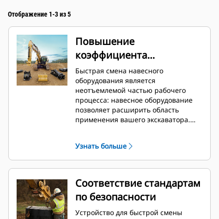
Отображение 1-3 из 5
Повышение
коэффициента
использования вашей
Быстрая смена навесного
машины
оборудования является
неотъемлемой частью рабочего
процесса: навесное оборудование
позволяет расширить область
применения вашего экскаватора.
Ваша машина становится
универсальным держателем
Узнать больше
навесного оборудования. Устройство
для быстрой смены навесного
оборудования CW стало
промышленным стандартом. За
Соответствие стандартам
последние 40 лет было продано
по безопасности
более 50 000 единиц. Устройство
может устанавливаться на машинах
Устройство для быстрой смены
разных классов и совместимо с