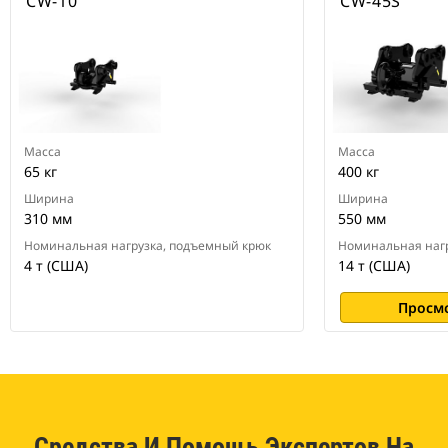
CW-10
CW-45S
Масса
Масса
65 кг
400 кг
Ширина
Ширина
310 мм
550 мм
Номинальная нагрузка, подъемный крюк
Номинальная нагр
4 т (США)
14 т (США)
Просм
Средства И Помощь Экспертов На