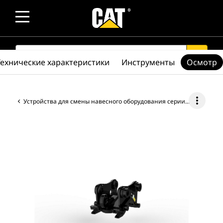
SEARCH
search
Технические характеристики
Инструменты
Осмотр
more_vert
Устройства для смены навесного оборудования серии CW