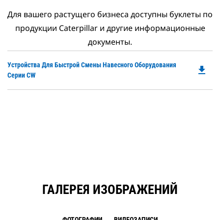
Для вашего растущего бизнеса доступны буклеты по
продукции Caterpillar и другие информационные
документы.
Do
Устройства Для Быстрой Смены Навесного Оборудования
file_download
P
Серии CW
O
in
a
N
Ta
ГАЛЕРЕЯ ИЗОБРАЖЕНИЙ
ФОТОГРАФИИ
ВИДЕОЗАПИСИ