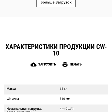
Больше Загрузок
устройство при выполнении самых
разных работ.
ХАРАКТЕРИСТИКИ ПРОДУКЦИИ CW-
10
cloud_download
print
ЗАГРУЗИТЬ
ПЕЧАТЬ
Масса
65 кг
Ширина
310 мм
Номинальная нагрузка,
4 т (США)